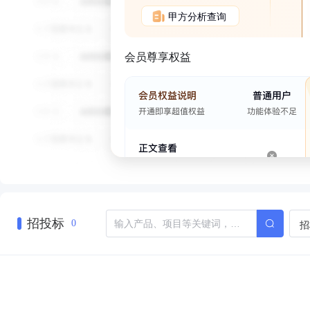
甲方分析查询
会员尊享权益
招投标
招
0