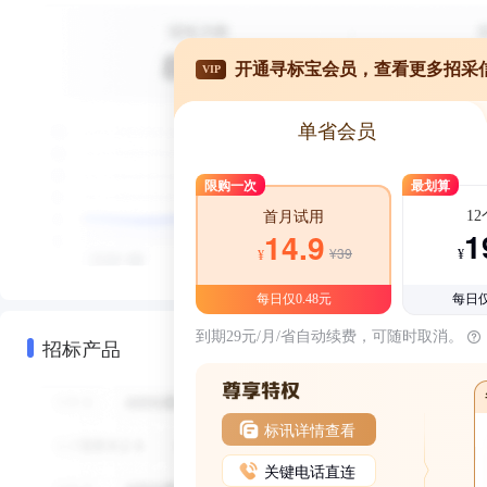
开通寻标宝会员，查看更多招采
VIP
单省会员
限购一次
最划算
1
首月试用
1
14.9
¥39
¥
¥
每日仅0.48元
每日仅
到期29元/月/省自动续费，可随时取消。
招标产品
标讯详情查看
关键电话直连