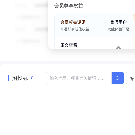
会员尊享权益
招投标
招
0