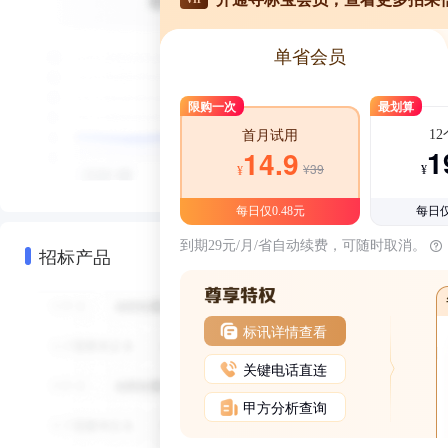
单省会员
限购一次
最划算
1
首月试用
1
14.9
¥39
¥
¥
每日仅0.48元
每日仅
到期29元/月/省自动续费，可随时取消。
招标产品
标讯详情查看
关键电话直连
甲方分析查询