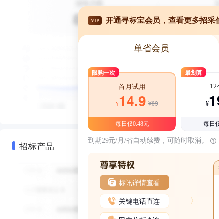
开通寻标宝会员，查看更多招采
VIP
单省会员
限购一次
最划算
1
首月试用
1
14.9
¥39
¥
¥
每日仅0.48元
每日仅
到期29元/月/省自动续费，可随时取消。
招标产品
标讯详情查看
关键电话直连