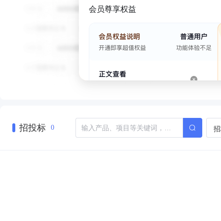
会员尊享权益
招投标
招
0