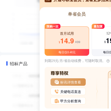
单省会员
限购一次
最划算
1
首月试用
1
14.9
¥39
¥
¥
每日仅0.48元
每日仅
到期29元/月/省自动续费，可随时取消。
招标产品
标讯详情查看
关键电话直连
甲方分析查询