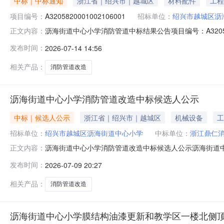
中标｜中标通知
浙江省｜绍兴市｜越城区
材料配件
工程
项目编号：
A3205820001002106001
招标单位：
绍兴市越城区沥
沥海街道中心小学消防管道中标结果公告项目编号：A3205
正文内容：
招标方式：公开招标项目地点：沥海街道中心小学项目所
发布时间：
2026-07-14 14:56
A3205820001002106001001沥海街道中心小学消
相关产品：
消防管道改造
沥海街道中心小学消防管道改造中标候选人公示
中标｜候选人公示
浙江省｜绍兴市｜越城区
机械设备
工
招标单位：
绍兴市越城区沥海街道中心小学
中标单位：
浙江鼎仁
沥海街道中心小学消防管道改造中标候选人公示沥海街道中
正文内容：
07月09日14:30在绍兴市越城区胜利路600号20
发布时间：
2026-07-09 20:27
鼎仁消防科技有限公司10.75%125584拟确定中标人浙江
相关产品：
消防管道改造
沥海街道中心小学膜结构油漆更新和教学区一楼北侧