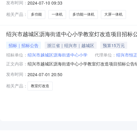
发布时间：
2024-07-10 09:33
金额（元）480000预计采购时间2024年08月中小企业
202
相关产品：
多功能
一体机
多功能一体机
大屏一体机
绍兴市越城区沥海街道中心小学教室灯改造项目招标
招标｜招标公告
浙江省｜绍兴市｜越城区
预算15万元
招标单位：
绍兴市越城区沥海街道中心小学
代理单位：
绍兴市恒
绍兴市越城区沥海街道中心小学教室灯改造项目招标公告绍
正文内容：
方式),现将有关事项公告如下:一、招标编号:二、采购组织
发布时间：
2024-07-01 20:50
预算金额或上限价(单位:人民币元)01标绍兴市越城区沥海
民共和
相关产品：
教室灯改造
NEW
HOT
5折起