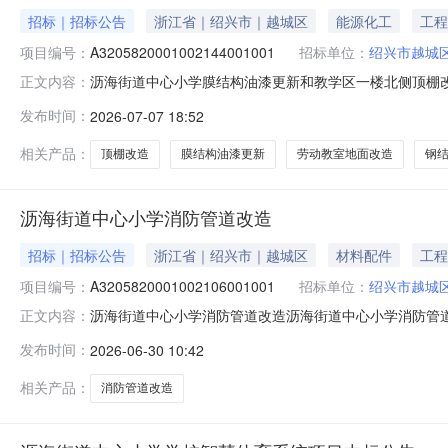
招标｜招标公告
浙江省｜绍兴市｜越城区
能源化工
工程
项目编号：
A3205820001002144001001
招标单位：
绍兴市越城
沥海街道中心小学膜结构油漆更新和教学区一楼北侧顶棚
正文内容：
年结余等，招标人为绍兴市越城区沥海街道中心小学。项
发布时间：
2026-07-07 18:52
2、建设规模：/，招标估算价：约575463元（以审
体详见施工图。4、计划工期：30日历天
相关产品：
顶棚改造
膜结构油漆更新
劳动教室地面改造
钢
沥海街道中心小学消防管道改造
招标｜招标公告
浙江省｜绍兴市｜越城区
材料配件
工程
项目编号：
A3205820001002106001001
招标单位：
绍兴市越城
沥海街道中心小学消防管道改造沥海街道中心小学消防管
正文内容：
市越城区沥海街道中心小学。项目已具备招标条件，现对该项
发布时间：
2026-06-30 10:42
万元（以审定标底价为准）。3、招标范围：施工图范围内
件及项目负责人资格要求1、投标人
相关产品：
消防管道改造