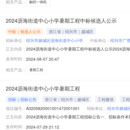
相关产品：
触控一体机
2024沥海街道中心小学暑期工程中标候选人公示
中标｜候选人公示
浙江省｜绍兴市｜越城区
招标单位：
绍兴市越城区沥海街道中心小学
中标单位：
绍兴市广
2024沥海街道中心小学暑期工程中标候选人公示2024沥
正文内容：
日14：30时在绍兴市越城区八字桥直街25号（原育才
发布时间：
2024-08-07 20:47
示如下：名次中标候选人下浮率%基准价（元）第1名绍兴市广贤
08
相关产品：
暑期工程
2024沥海街道中心小学暑期工程
招标｜招标公告
浙江省｜绍兴市｜越城区
工程建筑
工程
项目编号：
A3205820001001472001001
招标单位：
绍兴市越城
2024沥海街道中心小学暑期工程招标公告一、招标条件
正文内容：
目已具备招标条件,现对该项目进行公开招标。二、项目概况与
发布时间：
2024-07-29 21:12
准)。3、招标范围:施工图和预算范围内所有内容,具体详