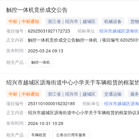
触控一体机竞价成交公告
中标｜中标通知
浙江省｜绍兴市｜越城区
机械设备
货物
项目编号：
62025031927172723
招标单位：
绍兴市越城区沥海街
触控一体机竞价成交公告触控一体机（项目编号:620250
正文内容：
62025031927172723项目联系人：超级机构管理员项
发布时间：
2025-03-24 09:13
1909:54-2025-03-2118:00二、采购单位
相关产品：
触控一体机
绍兴市越城区沥海街道中心小学关于车辆租赁的框架
中标｜中标通知
浙江省｜绍兴市｜越城区
交通运输
服务
项目编号：
2531101000016232185
招标单位：
绍兴市越城区沥海
绍兴市越城区沥海街道中心小学关于车辆租赁的框架协议采购项
正文内容：
城区沥海街道中心小学关于车辆租赁的框架协议采购项目项目编号
发布时间：
2024-10-31 10:29
划金额1[2024]5308号9800.0项目所在行政区划编
相关产品：
车辆租赁
公务出行用车服务