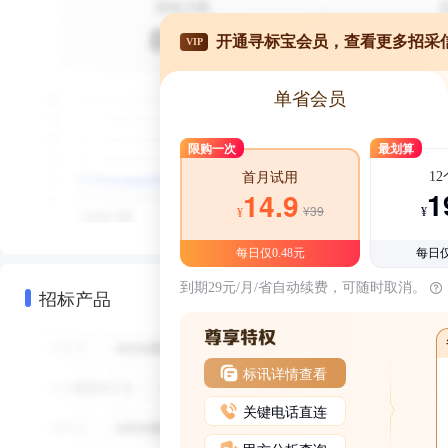
开通寻标宝会员，查看更多招采
VIP
单省会员
限购一次
最划算
1
首月试用
1
14.9
¥39
¥
¥
每日仅0.48元
每日仅
到期29元/月/省自动续费，可随时取消。
招标产品
标讯详情查看
关键电话直连