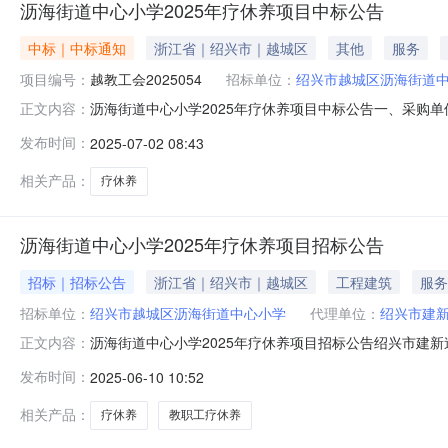
沥海街道中心小学2025年疗休养项目中标公告
中标｜中标通知
浙江省｜绍兴市｜越城区
其他
服务
项目编号：
越教工会2025054
招标单位：
绍兴市越城区沥海街道
沥海街道中心小学2025年疗休养项目中标公告一、采购
正文内容：
2025054四、采购组织类型：自行采购委托代理五、采
发布时间：
2025-07-02 08:43
中标单位中标价(元/人)01省外福建平潭线（5天）公开招标
天）300
相关产品：
疗休养
沥海街道中心小学2025年疗休养项目招标公告
招标｜招标公告
浙江省｜绍兴市｜越城区
工程建筑
服务
招标单位：
绍兴市越城区沥海街道中心小学
代理单位：
绍兴市建
沥海街道中心小学2025年疗休养项目招标公告绍兴市建
正文内容：
投标，现将有关事项公告如下：一、招标编号：越教工会2
发布时间：
2025-06-10 10:52
沥海街道中心小学2025年度教职工疗休养项目01标省外福建
内台州线（
相关产品：
疗休养
教职工疗休养