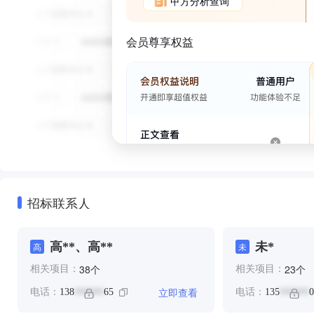
甲方分析查询
会员尊享权益
招标联系人
高**、高**
未*
高
未
个
个
38
23
相关项目：
相关项目：
立即查看
电话：
138
65
电话：
135
0
******
******