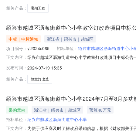
求1、投标人
相关产品：
暑期工程
绍兴市越城区沥海街道中心小学教室灯改造项目中标
中标｜中标通知
浙江省｜绍兴市｜越城区
项目编号：
yj2024c065
招标单位：
绍兴市越城区沥海街道中心小
绍兴市越城区沥海街道中心小学教室灯改造项目中标公告
正文内容：
编号：yj2024c065四、采购方式：公开招标五、代理机
发布时间：
2024-07-19 15:35
结果：序号项目名称中标单位名称中标价格(人民币元)备注
公告期限为
相关产品：
教室灯改造
绍兴市越城区沥海街道中心小学2024年7月至8月多
采购意向
浙江省｜绍兴市｜越城区
预算48万元
招标单位：
绍兴市越城区沥海街道中心小学
为便于供应商及时了解政府采购信息，根据《财政部关于开展
正文内容：
8月多功能一体机采购采购意向公开如下：采购单位绍兴市越