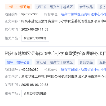
中标｜中标通知
浙江省｜绍兴市｜越城区
食品饮品
服务
项目编号：
yj2025c080
招标单位：
绍兴市越城区沥海街道中心小
绍兴市越城区沥海街道中心小学食堂委托管理服务项目中
正文内容：
项目三、采购编号：yj2025c080四、采购代理机构：浙
发布时间：
2025-08-26 11:53
标、成交结果使自己的权益受到损害，可以自公告之日起7
标绍兴市越城区沥海街道
相关产品：
食堂委托管理服务
绍兴市越城区沥海街道中心小学食堂委托管理服务项
招标｜招标公告
浙江省｜绍兴市｜越城区
食品饮品
服务
项目编号：
yj2025c080
招标单位：
绍兴市越城区沥海街道中心小
浙江华诚工程管理有限公司受绍兴市越城区沥海街道中心
正文内容：
yj2025c080二、招标范围：标项标段名称及数量（
发布时间：
2025-08-06 09:53
学食堂委托管理服务项目约￥300万/60万￥0三、供应
标。四、审查方式：1.资格后
相关产品：
食堂委托管理服务