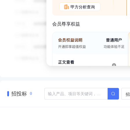
甲方分析查询
会员尊享权益
招投标
招
0