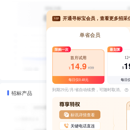
开通寻标宝会员，查看更多招采
VIP
单省会员
限购一次
最划算
1
首月试用
1
14.9
¥39
¥
¥
每日仅0.48元
每日仅
到期29元/月/省自动续费，可随时取消。
招标产品
标讯详情查看
关键电话直连