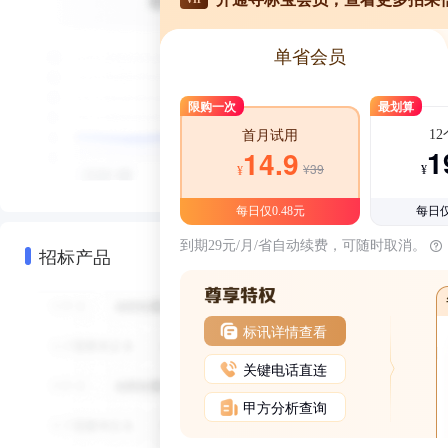
单省会员
限购一次
最划算
1
首月试用
1
14.9
¥39
¥
¥
每日仅0.48元
每日仅
到期29元/月/省自动续费，可随时取消。
招标产品
标讯详情查看
关键电话直连
甲方分析查询