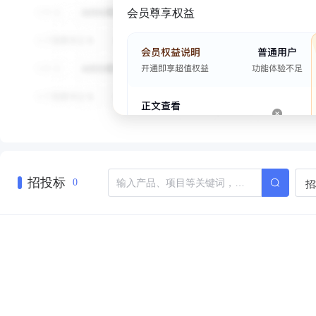
会员尊享权益
招投标
招
0