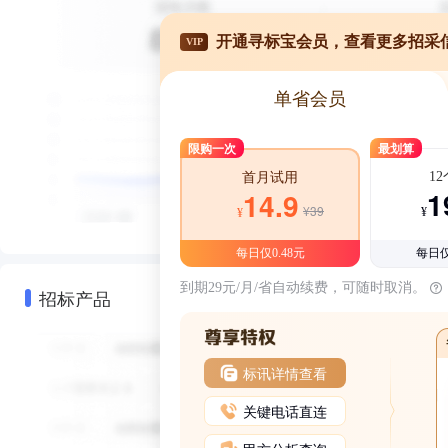
开通寻标宝会员，查看更多招采
VIP
单省会员
限购一次
最划算
1
首月试用
1
14.9
¥39
¥
¥
每日仅0.48元
每日仅
到期29元/月/省自动续费，可随时取消。
招标产品
标讯详情查看
关键电话直连