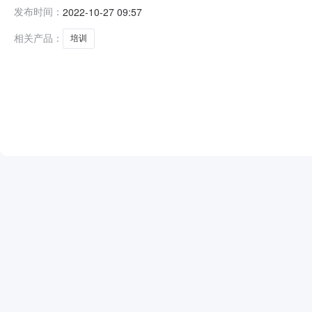
圳航空食品有限公司员工培训采购项目项目编号：CZ2022
发布时间：
2022-10-27 09:57
选人如下：序号成交候选供应商成交项目总报价（单位：元，
相关产品：
培训