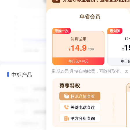
单省会员
限购一次
最划算
1
首月试用
1
14.9
¥39
¥
¥
每日仅0.48元
每日仅
到期29元/月/省自动续费，可随时取消。
中标产品
标讯详情查看
关键电话直连
甲方分析查询