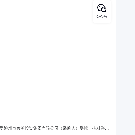
公众号
受泸州市兴泸投资集团有限公司（采购人）委托，拟对兴泸
CFWGK0796二、招标项目：兴泸集团司库体系建设项目