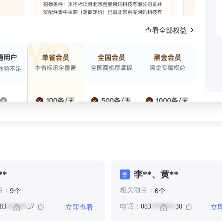
查看全部权益
**
李**、黄**
李
个
个
9
6
目：
相关项目：
立即查看
立
83
57
电话：
083
30
******
*******