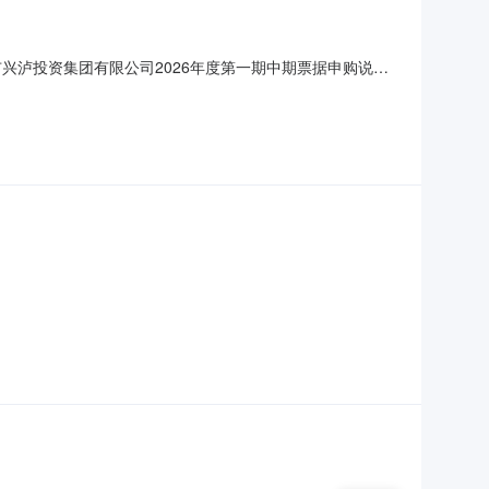
州市兴泸投资集团有限公司2026年度第一期中期票据申购说明