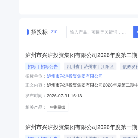
招投标
210
泸州市兴泸投资集团有限公司2026年度第二
招标｜招标公告
四川省｜泸州市｜江阳区
债券发
招标单位：
泸州市兴泸投资集团有限公司
泸州市兴泸投资集团有限公司2026年度第二期中
正文内容：
(发行金额动态调整机制版本)
发布时间：
2026-07-31 16:13
相关产品：
中期票据
泸州市兴泸投资集团有限公司2026年度第一