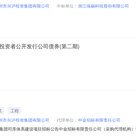
州市兴泸投资集团有限公司
中标单位：
浙江保融科技股份有限公司
投资者公开发行公司债券(第二期)
筑
工程
州市兴泸投资集团有限公司
代理单位：
中金招标有限责任公司
集团司库体系建设项目招标公告中金招标有限责任公司（采购代理机构）
合本次招标要求的供应商参加投标。一、招标编号：0773-2641GNS