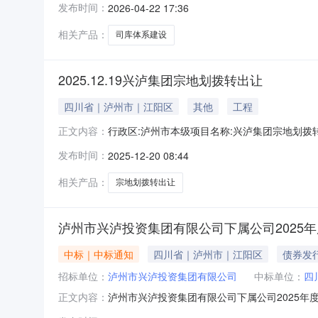
发布时间：
2026-04-22 17:36
三、资金来源：自有资金。四、招标项目简介：
盖。根据市国资委通知要求，结合企业
相关产品：
司库体系建设
2025.12.19兴泸集团宗地划拨转出让
四川省｜泸州市｜江阳区
其他
工程
行政区:泸州市本级项目名称:兴泸集团宗地划拨转出让项
正文内容：
用年限:50行业分类:其他土地级别:一级成交价格
发布时间：
2025-12-20 08:44
积率:下限:上限:9.140约定交地时间:约定开
相关产品：
宗地划拨转出让
泸州市兴泸投资集团有限公司下属公司2025
中标｜中标通知
四川省｜泸州市｜江阳区
债券发
招标单位：
泸州市兴泸投资集团有限公司
中标单位：
四
泸州市兴泸投资集团有限公司下属公司2025年
正文内容：
司开标时间：2025年11月11日10:00公示期：