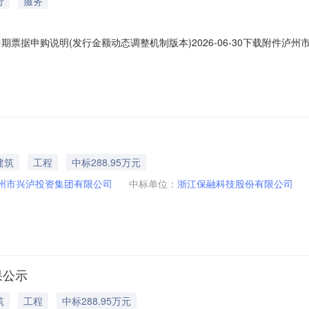
行
服务
期票据申购说明(发行金额动态调整机制版本)2026-06-30下载附件泸
建筑
工程
中标288.95万元
州市兴泸投资集团有限公司
中标单位：
浙江保融科技股份有限公司
果公示
筑
工程
中标288.95万元