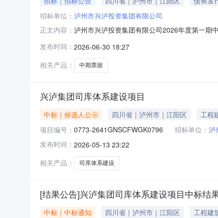
招标｜招标公告
四川省｜泸州市｜江阳区
债券发
招标单位：
泸州市兴泸投资集团有限公司
泸州市兴泸投资集团有限公司2026年度第一期中
正文内容：
(发行金额动态调整机制版本)
发布时间：
2026-06-30 18:27
相关产品：
中期票据
兴泸集团司库体系建设项目
中标｜候选人公示
四川省｜泸州市｜江阳区
工程
项目编号：
0773-2641GNSCFWGK0796
招标单位：
泸
发布时间：
2026-05-13 23:22
相关产品：
司库体系建设
[结果公告]兴泸集团司库体系建设项目中标结
中标｜中标通知
四川省｜泸州市｜江阳区
工程建