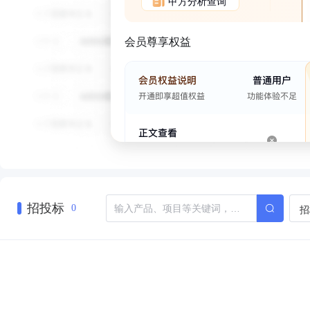
甲方分析查询
会员尊享权益
招投标
招
0