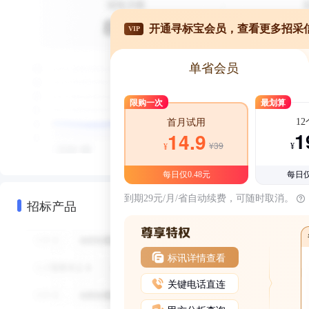
开通寻标宝会员，查看更多招采
VIP
单省会员
限购一次
最划算
1
首月试用
1
14.9
¥39
¥
¥
每日仅0.48元
每日仅
到期29元/月/省自动续费，可随时取消。
招标产品
标讯详情查看
关键电话直连