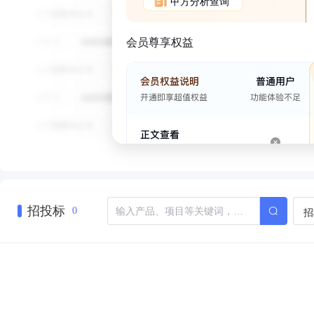
甲方分析查询
会员尊享权益
招投标
招
0