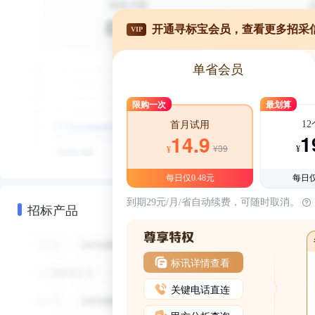
开通寻标宝会员，查看更多招采
VIP
单省会员
限购一次
最划算
1
首月试用
1
14.9
¥39
¥
¥
每日仅0.48元
每日仅
到期29元/月/省自动续费，可随时取消。
招标产品
标讯详情查看
关键电话直连