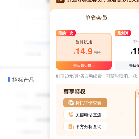
单省会员
限购一次
最划算
1
首月试用
1
14.9
¥39
¥
¥
每日仅0.48元
每日仅
到期29元/月/省自动续费，可随时取消。
招标产品
标讯详情查看
关键电话直连
甲方分析查询