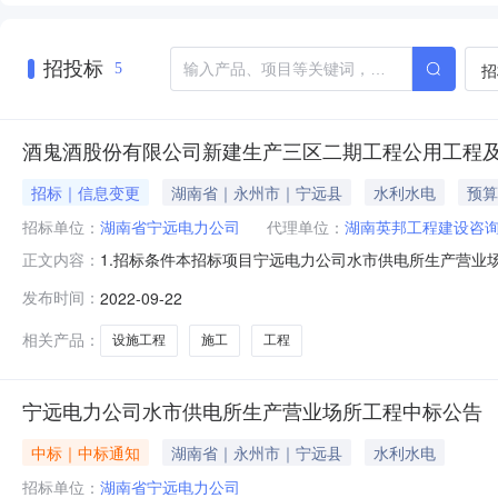
招投标
招
5
酒鬼酒股份有限公司新建生产三区二期工程公用工程及
招标｜信息变更
湖南省｜永州市｜宁远县
水利水电
预算
招标单位：
湖南省宁远电力公司
代理单位：
湖南英邦工程建设咨
1.招标条件本招标项目宁远电力公司水市供电所生产营业场
正文内容：
电力公司,招标代理机构为湖南英邦工程建设咨询有限公司,
发布时间：
2022-09-22
所工程;2.2建设地点:宁远县水市镇南边洞水市35千伏变电站旁
相关产品：
设施工程
施工
工程
宁远电力公司水市供电所生产营业场所工程中标公告
中标｜中标通知
湖南省｜永州市｜宁远县
水利水电
招标单位：
湖南省宁远电力公司