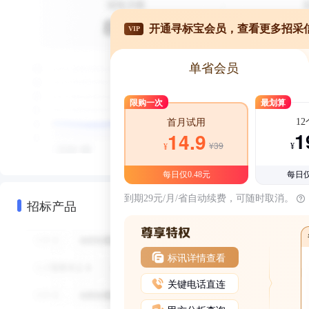
开通寻标宝会员，查看更多招采
VIP
单省会员
限购一次
最划算
1
首月试用
1
14.9
¥39
¥
¥
每日仅0.48元
每日仅
到期29元/月/省自动续费，可随时取消。
招标产品
标讯详情查看
关键电话直连