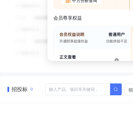
甲方分析查询
会员尊享权益
招投标
招
0