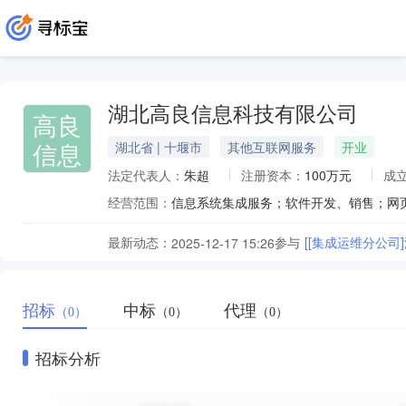
湖北高良信息科技有限公司
高良
信息
湖北省 | 十堰市
其他互联网服务
开业
法定代表人：
朱超
注册资本：
100万元
成
经营范围：
最新动态：
参与
[[集成运维分公
2025-12-17 15:26
招标
中标
代理
（0）
（0）
（0）
招标分析