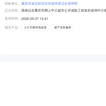
招标单位：
重庆市渝北区回兴市政环境卫生管理所
我单位在重庆市网上中介超市公开选取工程造价咨询中介
正文内容：
政环境卫生管理所投资审批项目否是否破产业务服务项目
发布时间：
2026-05-07 12:41
审，在一审基础上进行审核）。审核报告中需提供详细审
告并对审核报告的真实性负责；因出具不实审核报告
相关产品：
人行天桥排危改造
破产业务服务
NEW
HOT
5折起