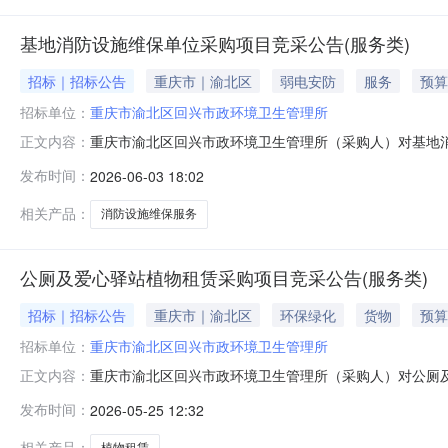
基地消防设施维保单位采购项目竞采公告(服务类)
招标｜招标公告
重庆市｜渝北区
弱电安防
服务
预算
招标单位：
重庆市渝北区回兴市政环境卫生管理所
重庆市渝北区回兴市政环境卫生管理所（采购人）对基地
正文内容：
采购项目名称及数量（项目总预算（限价）：30000.0
发布时间：
2026-06-03 18:02
格的消防维保单位（以下简称投标人）参加投标。服务时间3
商必须在重庆市政府采购
相关产品：
消防设施维保服务
公厕及爱心驿站植物租赁采购项目竞采公告(服务类)
招标｜招标公告
重庆市｜渝北区
环保绿化
货物
预算
招标单位：
重庆市渝北区回兴市政环境卫生管理所
重庆市渝北区回兴市政环境卫生管理所（采购人）对公厕
正文内容：
一、采购项目名称及数量（项目总预算（限价）：3000
发布时间：
2026-05-25 12:32
供应商参与竞价采购预算（元）：3000.0数量：1月小
采购法》第二十二条规定。二、本
相关产品：
植物租赁