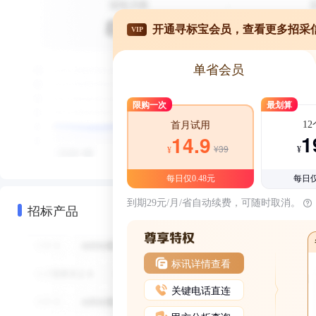
开通寻标宝会员，查看更多招采
VIP
单省会员
限购一次
最划算
1
首月试用
1
14.9
¥39
¥
¥
每日仅0.48元
每日仅
到期29元/月/省自动续费，可随时取消。
招标产品
标讯详情查看
关键电话直连