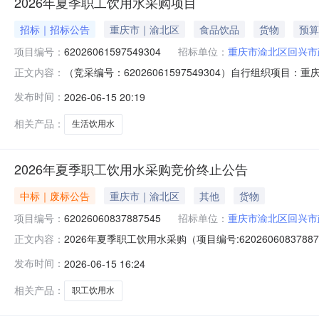
2026年夏季职工饮用水采购项目
招标｜招标公告
重庆市｜渝北区
食品饮品
货物
预算
项目编号：
62026061597549304
招标单位：
重庆市渝北区回兴市
（竞采编号：62026061597549304）自行组织
正文内容：
欢迎符合资格要求并有供货能力的供应商踊跃报价。一、采购
发布时间：
2026-06-15 20:19
品类目:生活饮用水需求描述:生活饮用水10000.0050
相关产品：
生活饮用水
2026年夏季职工饮用水采购竞价终止公告
中标｜废标公告
重庆市｜渝北区
其他
货物
项目编号：
62026060837887545
招标单位：
重庆市渝北区回兴市
2026年夏季职工饮用水采购（项目编号:620260608
正文内容：
62026060837887545项目联系人：李老师项目联系电话：
发布时间：
2026-06-15 16:24
06-1113:00二、采购单位信息采购单位名称：重庆
相关产品：
职工饮用水