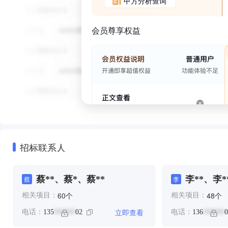
甲方分析查询
会员尊享权益
招标联系人
蔡**、蔡*、蔡**
李**、李*
蔡
李
个
个
60
48
相关项目：
相关项目：
立即查看
电话：
135
02
电话：
136
0
******
******