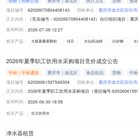
招标｜招标公告
重庆市｜渝北区
医疗卫生
货物
预算
项目编号：
62026070804408143
招标单位：
重庆市渝北区回兴市
（竞采编号：62026070804408143）自行组织
正文内容：
方式进行采购，欢迎符合资格要求并有供货能力的供应商踊跃
发布时间：
2026-07-08 12:27
量小计（元）商品类目:合成材料助剂需求描述:太极夏桑菊颗粒1660
相关产品：
太极夏桑菊颗粒
绿豆
水仙风油精
白砂糖
太
2026年夏季职工饮用水采购项目竞价成交公告
中标｜中标通知
重庆市｜渝北区
食品饮品
货物
中标
项目编号：
62026061597549304
招标单位：
重庆市渝北区回兴市
2026年夏季职工饮用水采购项目（项目编号:6202606
正文内容：
62026061597549304项目联系人：李老师项目联系电话：
发布时间：
2026-06-30 18:58
06-2213:00二、采购单位信息采购单位名称：重庆
相关产品：
生活饮用水
净水器租赁