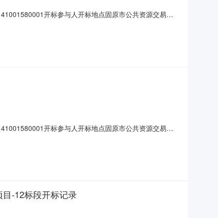
0141001580001开标参与人开标地点固原市公共资源交易中
单价;工期:日历天;投标人名称:宁夏祁源生态科技发展有限公司;
建设有限公司
0141001580001开标参与人开标地点固原市公共资源交易中
单价;工期:日历天;投标人名称:固原兴旺园林绿化有限公司;报
辰丽景生态景观
目-12标段开标记录