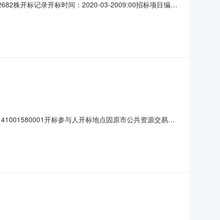
2株开标记录开标时间：2020-03-2009:00招标项目编
-2009:00开标记录内容投标人名称:宁夏天润阳光园林绿化工程
宁夏桦辰丽
0141001580001开标参与人开标地点固原市公共资源交易中
/%/单价;工期:日历天;投标人名称:宁夏万嘉市政建设工程有限
夏盛泽建设工程