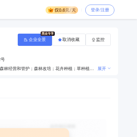
登录/注册
企业全景
取消收藏
监控
2号
许可项目：林木种子生产经营（依法须经批准的项目，经相关部门批准后方可开展经营活动）一般项目：森林经营和管护；森林改培；花卉种植；草种植；树木种植经营；礼品花卉销售（除许可业务外，可自主依法经营法律法规非禁止或限制的项目）
展开