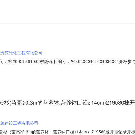
单价;工期:日历天;投标人名称:宁夏新宇建设工程有限公司;报价:元/%/单价
林秀苑绿化工程有限公司
20-03-2610:00招标项目编号：A640400014100163000
内容投标人名称:宁夏林秀苑绿化工程有限公司;报价:元/%/单价;工期:日历天;
任公司;报价:元/%/单价;工期:日历天;投标人名称:宁夏鹏特吉瑞建设有限公
(苗高≥0.3m的营养钵,营养钵口径≥14cm)219580株
铭筑建设工程有限公司
（苗高≥0.3m的营养钵，营养钵口径≥14cm）219580株开标记录开标时间：