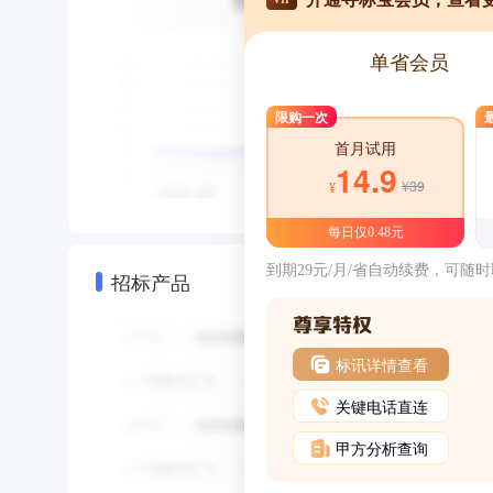
单省会员
限购一次
首月试用
14.9
¥39
¥
每日仅0.48元
到期29元/月/省自动续费，可随
招标产品
标讯详情查看
关键电话直连
甲方分析查询