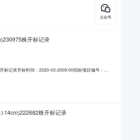
009:00开标记录内容投标人名称:宁夏铭筑建设工程有限公司;报
宁夏瑞力建设工程有限公司;报价
公众号
230975株开标记录
标记录开标时间：2020-03-2009:00招标项目编号：
009:00开标记录内容投标人名称:宁夏全唐环境建设有限公司;报
林发展有限公司
4cm)222682株开标记录