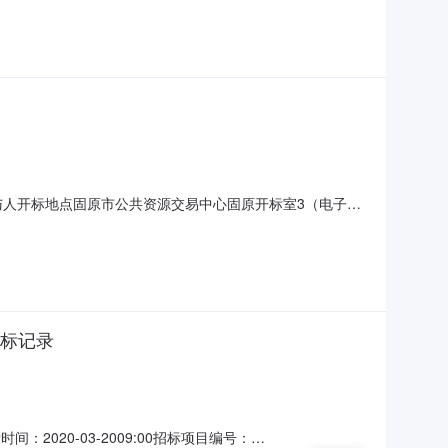
;工期:日
1开标参与人开标地点固原市公共资源交易中心固原开标室3（电子
投标人名称:宁夏华瑞星建筑景观工程有限公司;报价:元/%/单价;
司;报价:元/%
开标记录
2020-03-2009:00招标项目编号：