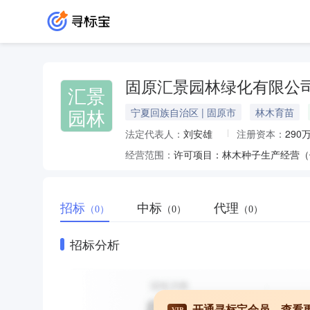
固原汇景园林绿化有限公
汇景
园林
宁夏回族自治区 | 固原市
林木育苗
法定代表人：
刘安雄
注册资本：
290
经营范围：
招标
中标
代理
（0）
（0）
（0）
招标分析
开通寻标宝会员，查看
VIP