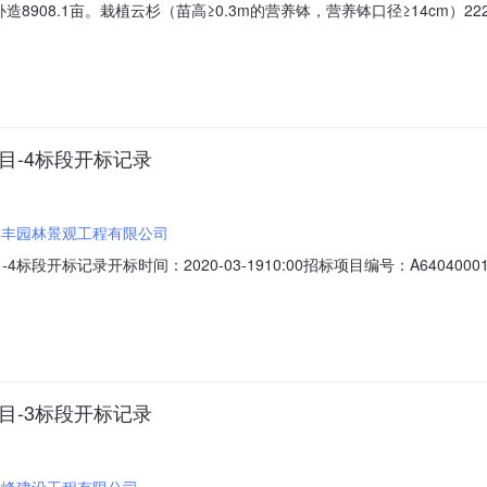
08.1亩。栽植云杉（苗高≥0.3m的营养钵，营养钵口径≥14cm）22268
与人开标地点固原市公共资源交易中心固原开标室2（电子开）开标时间2020-03
名称:宁夏恒泰建筑工程有限公司;报价:元/%/单价;工期:日历天;投标人名称:
目-4标段开标记录
隆丰园林景观工程有限公司
段开标记录开标时间：2020-03-1910:00招标项目编号：A640400
1910:00开标记录内容投标人名称:宁夏隆丰园林景观工程有限公司;报价:元
:宁夏恒鸿园林建设有限公司;报价:元/%/单价;工期:日历天;投标人名称:宁
目-3标段开标记录
聚峰建设工程有限公司