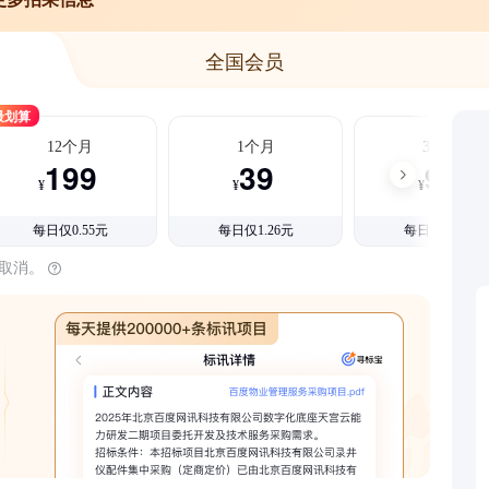
全国会员
最划算
12个月
1个月
3个月
199
39
99
¥
¥
¥
每日仅0.55元
每日仅1.26元
每日仅1.08元
时取消。