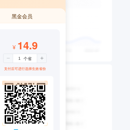
黑金会员
14.9
¥
支付后可进行选择生效省份