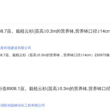
开标地点固原市公共资源交易中心固原开标室2（电子开）开标时间2020-03-2
天润阳光园林绿化工程有限公司;报价:元/%/单价;工期:日历天;投标人名称:
7亩。栽植云杉(苗高≥0.3m的营养钵,营养钵口径≥14cm)
全唐环境建设有限公司
7亩。栽植云杉（苗高≥0.3m的营养钵，营养钵口径≥14cm）230975株开
开标地点固原市公共资源交易中心固原开标室2（电子开）开标时间2020-03-2
翔建设发展有限公司;报价:元/%/单价;工期:日历天;投标人名称:宝康市政园
908.1亩。栽植云杉(苗高≥0.3m的营养钵,营养钵口径≥1
天润阳光园林绿化工程有限公司