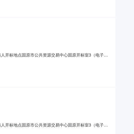
固原汇景园林绿化有限公司;报价:2292022.11元/%/单价;工
1开标参与人开标地点固原市公共资源交易中心固原开标室3（电子
人名称:宁夏天易建筑工程有限公司;报价:元/%/单价;工期:日历
0元/%/单价
1开标参与人开标地点固原市公共资源交易中心固原开标室3（电子
标人名称:启融通建设有限公司;报价:元/%/单价;工期:日历天;投