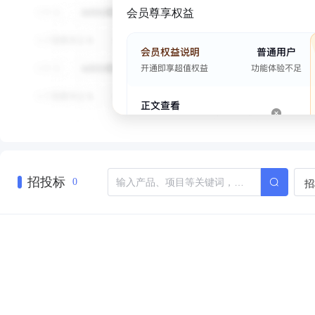
会员尊享权益
招投标
招
0