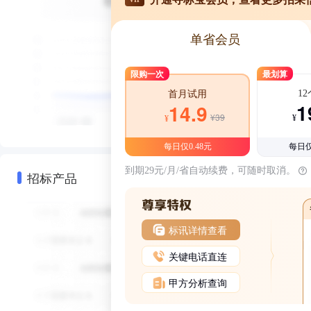
单省会员
限购一次
最划算
1
首月试用
1
14.9
¥39
¥
¥
每日仅0.48元
每日仅
到期29元/月/省自动续费，可随时取消。
招标产品
标讯详情查看
关键电话直连
甲方分析查询