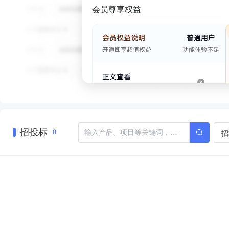
会员尊享权益
招投标
招
0