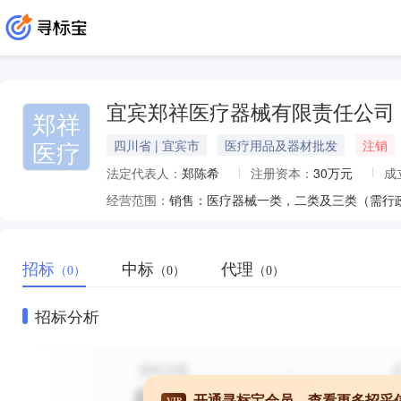
宜宾郑祥医疗器械有限责任公司
郑祥
医疗
四川省 | 宜宾市
医疗用品及器材批发
注销
法定代表人：
郑陈希
注册资本：
30万元
成
经营范围：
招标
中标
代理
（0）
（0）
（0）
招标分析
开通寻标宝会员，查看更多招采
VIP