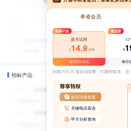
单省会员
限购一次
最划算
1
首月试用
1
14.9
¥39
¥
¥
每日仅0.48元
每日仅
到期29元/月/省自动续费，可随时取消。
招标产品
标讯详情查看
关键电话直连
甲方分析查询