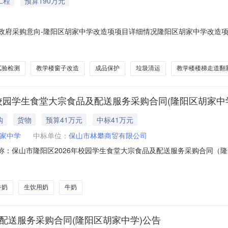
工程
预算190万元
08月政府采购意向-隆阳区胡家中学改造项项目详细情况隆阳区胡家中学改造
阳区胡家中学采购项目名称：隆阳区胡家中学改造项项目预算金额：190.0
内，主要建设内容：旱厕改造、教学楼窗子改造、宿舍楼窗子改造、教学
试验检测
教学楼窗子改造
成品保护
垃圾清运
教学楼楼梯走道翻
2026年校园学生食堂大宗食品及配送服务采购合同(隆阳区胡家中
购
货物
预算41万元
中标41万元
家中学
中标单位：
保山市林攀商贸有限公司
1合同名称：保山市隆阳区2026年校园学生食堂大宗食品及配送服务采购合同（隆阳
宗食品及配送服务采购采购人（甲方）：隆阳区胡家中学供应商（乙方）：
2026-02-14合同公告日期：2026-03-05代理机构：保山市天瑞建
牛奶
生饮用奶
牛奶
配送服务采购合同(隆阳区胡家中学)公告