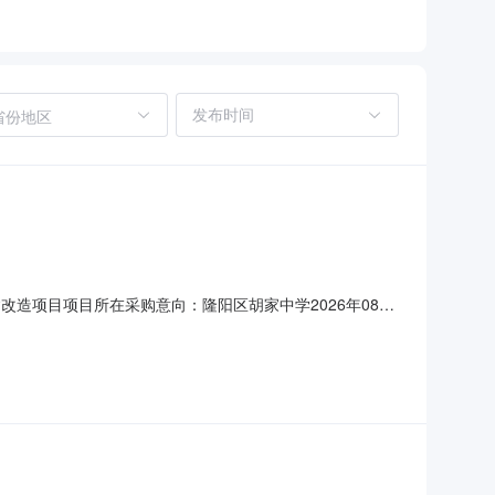
省份地区
舍改造项目项目所在采购意向：隆阳区胡家中学2026年08月
570000万元(人民币)采购品目：采购需求概况：隆阳区胡
文星楼改造、崇文楼改造、学生食堂改造、室外附属改造