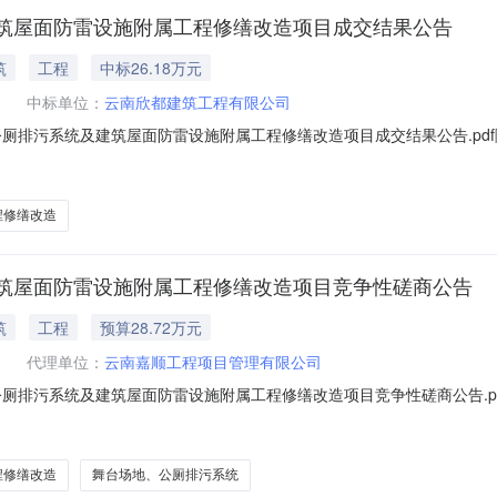
筑屋面防雷设施附属工程修缮改造项目成交结果公告
筑
工程
中标26.18万元
中标单位：
云南欣都建筑工程有限公司
公厕排污系统及建筑屋面防雷设施附属工程修缮改造项目成交结果公告.pd
JSZC2025-0080）一、中标人信息：标段(包)[001]隆阳区胡
价格：26.18万元二、其他：一、项目编号：JSZC2025-0080
程修缮改造
筑屋面防雷设施附属工程修缮改造项目竞争性磋商公告
筑
工程
预算28.72万元
代理单位：
云南嘉顺工程项目管理有限公司
公厕排污系统及建筑屋面防雷设施附属工程修缮改造项目竞争性磋商公告.p
号：JSZC2025-0080）项目所在地区：云南省,保山市,市辖区
准/备案机关批准，项目资金来源为其他资金预算金额：28.718784万元
程修缮改造
舞台场地、公厕排污系统