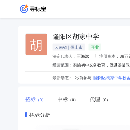
隆阳区胡家中学
胡
云南省 | 保山市
开业
法定代表人：
王海斌
注册资本：
86万
经营范围：
实施初中义务教育，促进基础教
最新动态：
1秒前
参与
[隆阳区胡家中学校舍
招标
中标
代理
（0）
（0）
（0）
招标分析