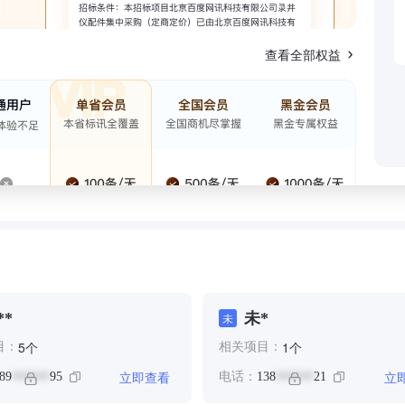
查看全部权益
**
未*
未
个
个
5
1
目：
相关项目：
立即查看
立
89
95
电话：
138
21
******
******