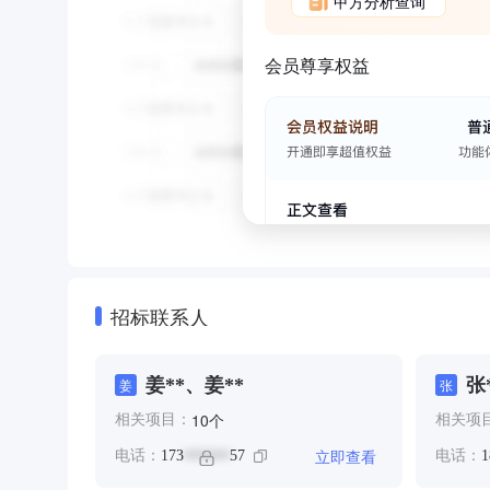
甲方分析查询
会员尊享权益
招标联系人
姜**、姜**
张
姜
张
个
10
相关项目：
相关项
立即查看
电话：
173
57
电话：
1
******