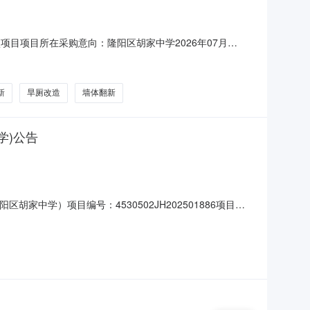
项项目项目所在采购意向：隆阳区胡家中学2026年07月
00000万元(人民币)采购品目：采购需求概况：隆阳区胡家
楼楼梯走道及墙体翻新改造等。采购内容：项目涉及改造施
新
旱厕改造
墙体翻新
学)公告
区胡家中学）项目编号：4530502JH202501886项目名
保山市林攀商贸有限公司所属地域：保山市所属行业：批发和
设工程招标咨询有限公司进口产品审核前公