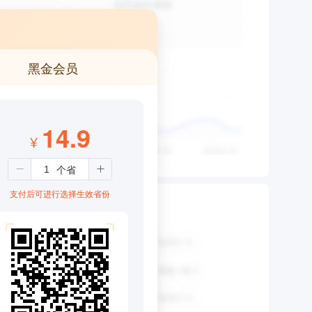
黑金会员
14.9
¥
支付后可进行选择生效省份