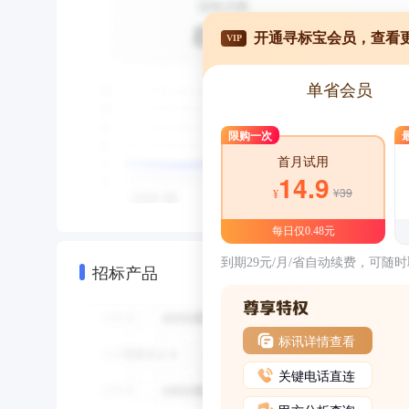
开通寻标宝会员，查看
VIP
单省会员
限购一次
首月试用
14.9
¥39
¥
每日仅0.48元
到期29元/月/省自动续费，可随
招标产品
标讯详情查看
关键电话直连