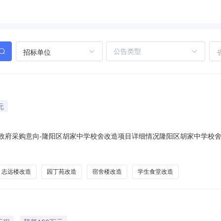
招标单位
元
09月政府采购意向-隆阳区胡家中学校舍改造项目详细情况隆阳区胡家中学校
阳区胡家中学采购项目名称：隆阳区胡家中学校舍改造项目预算金额：161.
中学校内，主要建设内容：学生宿舍楼改造、园丁苑改造、志远楼改造、
志远楼改造
园丁苑改造
宿舍楼改造
学生食堂改造