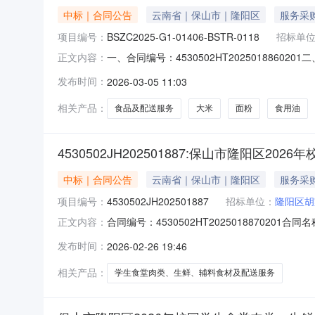
中标｜合同公告
云南省｜保山市｜隆阳区
服务采
项目编号：
BSZC2025-G1-01406-BSTR-0118
招标单
一、合同编号：4530502HT202501886
正文内容：
01406-BSTR-0118四、项目名称：保
发布时间：
2026-03-05 11:03
家行政村南村联系方式：17387589457供应
相关产品：
食品及配送服务
大米
面粉
食用油
4530502JH202501887:保山市隆阳
中标｜合同公告
云南省｜保山市｜隆阳区
服务采
项目编号：
4530502JH202501887
招标单位：
隆阳区胡
合同编号：4530502HT2025018870
正文内容：
4530502JH202501887项目名称：
发布时间：
2026-02-26 19:46
饮有限公司所属地域：保山市所属行业：批发和零售业合
相关产品：
学生食堂肉类、生鲜、辅料食材及配送服务