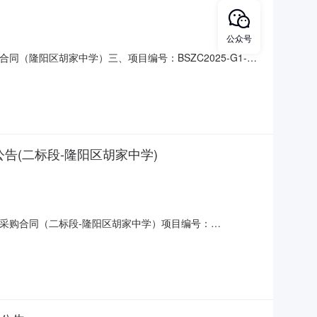
公众号
购合同（隆阳区胡家中学）三、项目编号：BSZC2025-G1-
人（甲方）：隆阳区胡家中学地址：云南省保山市隆阳区辛街乡胡
（30栋B）联系方式：15877787
同公告(二标段-隆阳区胡家中学)
送服务采购合同（二标段-隆阳区胡家中学）项目编号：
购人（甲方）：隆阳区胡家中学供应商（乙方）：保山城投双桨餐
：2026-02-26代理机构：云南九隆工程咨