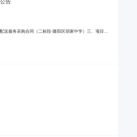
)公告
料食材及配送服务采购合同（二标段-隆阳区胡家中学）三、项目编
材及配送服务采购五、合同主体采购人（甲方）：隆阳区胡家中学地
云南省保山市隆阳区青华街道红花一期滇西农特产