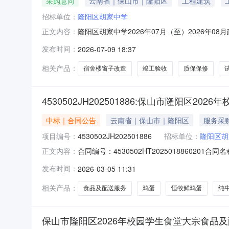
采购意向
云南省｜保山市｜隆阳区
工程建筑
招标单位：
隆阳区胡家中学
隆阳区胡家中学2026年07月（至）2026年
正文内容：
（至）2026年08月政府采购意向采购单位：隆
发布时间：
2026-07-09 18:37
中学改造项目，建设地点位于隆阳区胡家中学校
工、安装、材料采购
相关产品：
宿舍楼窗子改造
竣工验收
质保保修
4530502JH202501886:保山市隆阳区
中标｜合同公告
云南省｜保山市｜隆阳区
服务采
项目编号：
4530502JH202501886
招标单位：
隆阳区胡
合同编号：4530502HT202501886020
正文内容：
称：隆阳区胡家中学2026年校园学生食堂大
发布时间：
2026-03-05 11:31
零售业合同金额：410000.00元合同签订日期：
相关产品：
食品及配送服务
鸡蛋
恒牧鲜鸡蛋
纯
保山市隆阳区2026年校园学生食堂大宗食品及