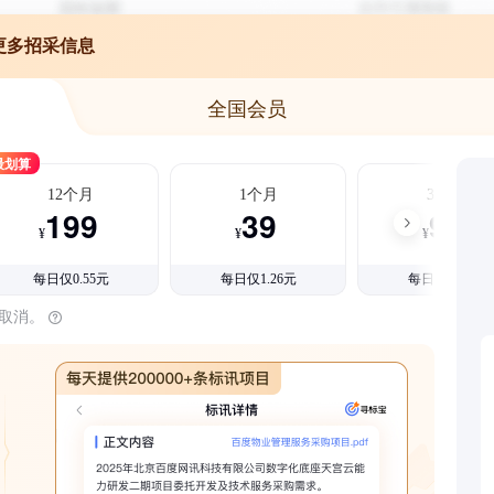
更多招采信息
全国会员
最划算
12个月
1个月
3个月
199
39
99
¥
¥
¥
每日仅0.55元
每日仅1.26元
每日仅1.08元
时取消。