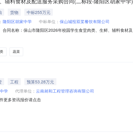
鲜、辅料食材及配送服务采购合同(二标段-隆阳区胡家中学
购
货物
中标255万元
：
隆阳区胡家中学
中标单位：
保山城投双桨餐饮有限公司
70201二、合同名称：保山市隆阳区2026年校园学生食堂肉类、生鲜、辅
-0017四、项目名称：保山市隆阳区2026年校园学生食堂肉类、生鲜、辅料食
18987518895供应商（乙方）：保山城投双桨餐饮有限公司地址：
类
蔬菜
货
工程
预算53.28万元
中学
代理单位：
云南昶和工程管理咨询有限公司
件更多资讯报价请点击