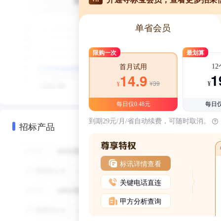
单省会员
限购一次
最划算
1
首月试用
1
14.9
¥39
¥
¥
每日仅0.48元
每日仅
到期29元/月/省自动续费，可随时取消。
招标产品
标讯详情查看
关键电话直连
甲方分析查询