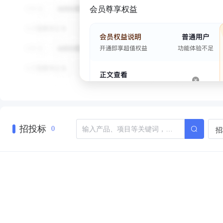
会员尊享权益
招投标
招
0