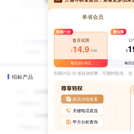
单省会员
限购一次
最划算
1
首月试用
1
14.9
¥39
¥
¥
每日仅0.48元
每日仅
到期29元/月/省自动续费，可随时取消。
招标产品
标讯详情查看
关键电话直连
甲方分析查询