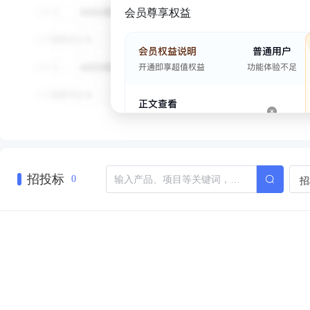
会员尊享权益
招投标
招
0