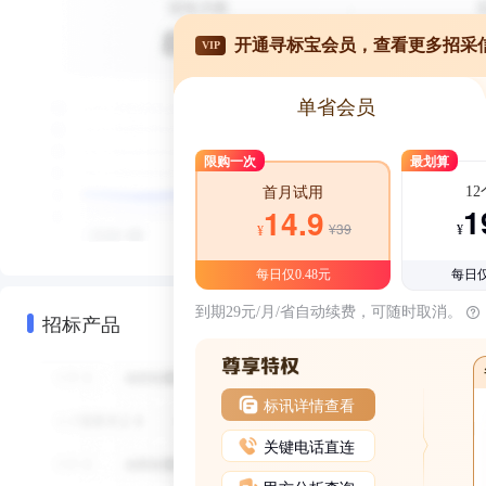
开通寻标宝会员，查看更多招采
VIP
单省会员
限购一次
最划算
1
首月试用
1
14.9
¥39
¥
¥
每日仅0.48元
每日仅
到期29元/月/省自动续费，可随时取消。
招标产品
标讯详情查看
关键电话直连