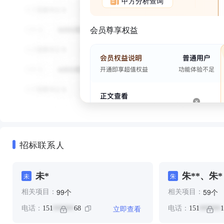
甲方分析查询
会员尊享权益
招标联系人
未*
朱**、朱*
未
朱
个
个
99
59
相关项目：
相关项目：
立即查看
电话：
151
68
电话：
151
1
******
******