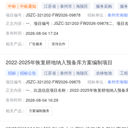
中标｜中标通知
江苏省｜泰州市｜海陵区
服务采购
服务
项目编号：
JSZC-321202-FW2026-09878
招标单位：
泰州市海陵
一、项目编号：JSZC-321202-FW2026-098
正文内容：
要标的信息项目名称：宣传合作项目编号：JSZC-321202
发布时间：
2026-08-04 17:24
西路656号评审开始时间：2026-08-0415:39
相关产品：
广告服务
宣传合作
2022-2025年恢复耕地纳入预备库方案编制项目
招标｜招标公告
江苏省｜泰州市｜海陵区
农林牧渔
工程
项目编号：
JSZC-321202-FW2026-09875
招标单位：
泰州市海陵
一、比选信息项目名称：2022-2025年恢复耕地纳入预备库
正文内容：
服务/其他专业技术服务项目预算：￥446400.0项目地点
发布时间：
2026-08-04 16:29
位：泰州市海陵区住房和城乡建设局行政联系人姓名：王雨晴联系电
相关产品：
方案编制服务