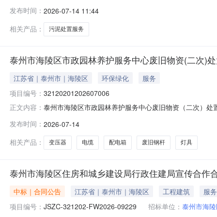
统获取招标文件，并于2026-08-0509:00（北京时间）前
发布时间：
2026-07-14 11:44
项目预算金额：750.000000万元最高限价（如有）：最
相关产品：
污泥处置服务
泰州市海陵区市政园林养护服务中心废旧物资(二次)处
江苏省｜泰州市｜海陵区
环保绿化
服务
项目编号：
32120201202607006
泰州市海陵区市政园林养护服务中心废旧物资（二次）处置挂牌日
正文内容：
服务中心废旧物资（二次）处置资产类别其他资产转让方名称
发布时间：
2026-07-14
招投标转让事项说明废旧钢杆、电缆、灯具、变压器、配
相关产品：
变压器
电缆
配电箱
废旧钢杆
灯具
泰州市海陵区住房和城乡建设局行政住建局宣传合作
中标｜合同公告
江苏省｜泰州市｜海陵区
工程建筑
服务
项目编号：
JSZC-321202-FW2026-09229
招标单位：
泰州市海陵