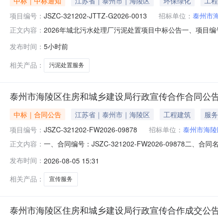
中标｜中标通知
江苏省｜泰州市｜海陵区
环保绿化
工程
项目编号：
JSZC-321202-JTTZ-G2026-0013
招标单位：
泰州市
2026年城北污水处理厂污泥处置项目中标公告一、项目编号：J
正文内容：
应商名称社会信用代码供应商地址评审总得分中标/成交金额1兴化
发布时间：
5小时前
称：2026年城北污水处理厂污泥处置项目服务范围：城
相关产品：
污泥处置服务
泰州市海陵区住房和城乡建设局行政宣传合作合同公
中标｜合同公告
江苏省｜泰州市｜海陵区
工程建筑
服务
项目编号：
JSZC-321202-FW2026-09878
招标单位：
泰州市海陵
一、合同编号：JSZC-321202-FW2026-09878二
正文内容：
方）：泰州市海陵区住房和城乡建设局行政联系方式：15195
发布时间：
2026-08-05 15:31
息：项目名称：宣传合作项目编号：JSZC-321202-FW2
相关产品：
宣传服务
泰州市海陵区住房和城乡建设局行政宣传合作成交公