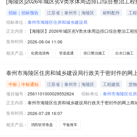
[海陵区]2026年城区劣V类水体周边排口综合整治工
招标｜招标预告
江苏省｜泰州市｜海陵区
材料配件
工程
招标单位：
泰州市海陵区住房和城乡建设局
【海陵区】2026年城区劣V类水体周边排口综合整治工程招
正文内容：
体周边排口综合整治工程项目概况拟新建DN110～DN160
发布时间：
2026-08-04 11:06
恢复约3204平方米，以及配套的绿化、雨水口、出水口、管道
相关产品：
化粪池清掏
管道疏通
排口整治施工
出水口施工
泰州市海陵区住房和城乡建设局行政关于密封件的网
中标｜中标通知
江苏省｜泰州市｜海陵区
工程建筑
货物
项目编号：
2561101000029552824
招标单位：
泰州市海陵区住房
泰州市海陵区住房和城乡建设局行政关于密封件的网上商城采购
正文内容：
海陵区住房和城乡建设局行政关于密封件的网上商城采购项目项目
发布时间：
2026-07-28 16:07
计划文号信息采购计划金额1ZC3201000002026003
相关产品：
消防软管卷盘
平板推车