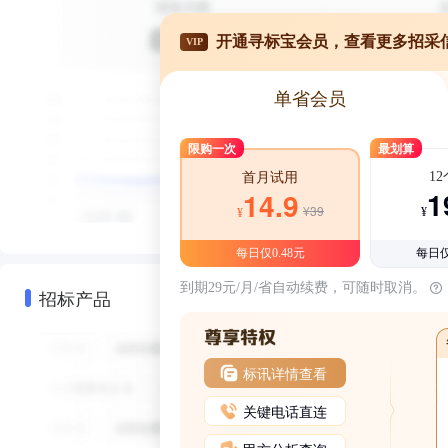
开通寻标宝会员，查看更多招采
VIP
单省会员
限购一次
最划算
1
首月试用
1
14.9
¥39
¥
¥
每日仅0.48元
每日仅
到期29元/月/省自动续费，可随时取消。
招标产品
标讯详情查看
关键电话直连