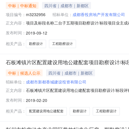
中标｜中标通知
四川省｜成都市｜新都区
项目编号：
m3232956
招标单位：
成都香投房地产开发有限公司
项目及标段名称二台子五期项目勘察设计/标段项目业主成都香
正文内容：
69922115招标代理机构四川正科建设工程咨询有限公司招标代理
发布时间：
2019-09-12
09月18日投标最高限价(元)勘察费（含工程测量）参照
相关产品：
勘察设计
工程勘察设计
石板滩镇片区配置建设用地公建配套项目勘察设计/标
中标｜候选人公示
四川省｜成都市｜新都区
招标单位：
成都市新都香城建设投资有限公司
石板滩镇片区配置建设用地公建配套项目勘察设计/标段评标结
正文内容：
京国金管理咨询有限公司成都科益工程咨询有限公司招标地
发布时间：
2019-02-20
计/标段)评标结果公示日期：2019-02-20项目及标
8301
相关产品：
配置建设用地公建配套
勘察设计
工程勘察设计