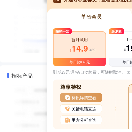
单省会员
限购一次
最划算
1
首月试用
1
14.9
¥39
¥
¥
每日仅0.48元
每日仅
到期29元/月/省自动续费，可随时取消。
招标产品
标讯详情查看
关键电话直连
甲方分析查询