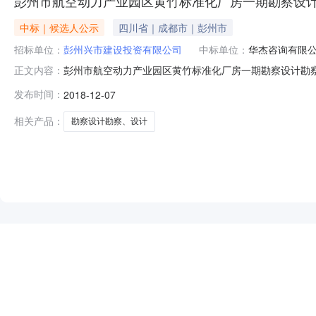
彭州市航空动力产业园区黄竹标准化厂房一期勘察设
中标｜候选人公示
四川省｜成都市｜彭州市
招标单位：
彭州兴市建设投资有限公司
中标单位：
华杰咨询有限
彭州市航空动力产业园区黄竹标准化厂房一期勘察设计勘察、设计
正文内容：
1100:00:00招标机构：成都衡泰工程管理有限责任公
发布时间：
2018-12-07
评标结果公示日期：2018-12-07项目及标段名称彭
86
相关产品：
勘察设计勘察、设计
NEW
HOT
5折起