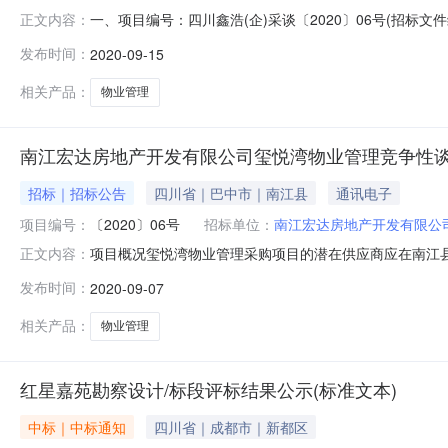
一、项目编号：四川鑫浩(企)采谈〔2020〕06号(招标
正文内容：
业管理有限公司供应商地址：四川省巴中市南江县红塔新区碧水
发布时间：
2020-09-15
务要求服务时间服务标准1南江县玺悦湾物业管理有限公司
服务收
相关产品：
物业管理
南江宏达房地产开发有限公司玺悦湾物业管理竞争性
招标｜招标公告
四川省｜巴中市｜南江县
通讯电子
项目编号：
〔2020〕06号
招标单位：
南江宏达房地产开发有限公
项目概况玺悦湾物业管理采购项目的潜在供应商应在南江县集州
正文内容：
一、项目基本情况项目编号：四川鑫浩(企)采谈〔2020〕06
发布时间：
2020-09-07
万元(人民币)采购需求：详见谈判文件。合同履行期限：3
相关产品：
物业管理
红星嘉苑勘察设计/标段评标结果公示(标准文本)
中标｜中标通知
四川省｜成都市｜新都区