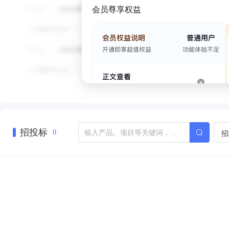
会员尊享权益
招投标
招
0