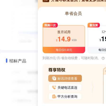
单省会员
限购一次
最划算
1
首月试用
1
14.9
¥39
¥
¥
每日仅0.48元
每日仅
到期29元/月/省自动续费，可随时取消。
招标产品
标讯详情查看
关键电话直连
甲方分析查询