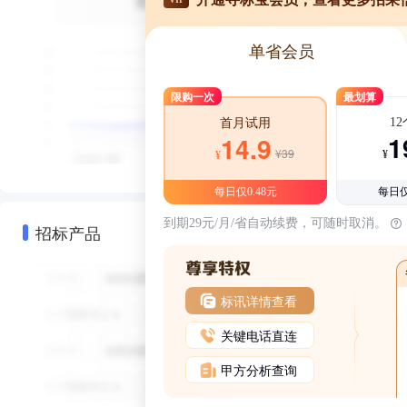
单省会员
限购一次
最划算
1
首月试用
1
14.9
¥39
¥
¥
每日仅0.48元
每日仅
到期29元/月/省自动续费，可随时取消。
招标产品
标讯详情查看
关键电话直连
甲方分析查询