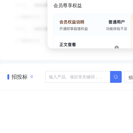
会员尊享权益
招投标
招
0