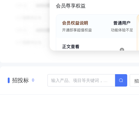
会员尊享权益
招投标
招
0