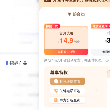
单省会员
限购一次
送爱企查周
1
首月试用
14.9
¥39
¥
¥
每日仅0.48元
每日仅
到期29元/月/省自动续费，可随时取消。
招标产品
标讯详情查看
关键电话直连
甲方分析查询