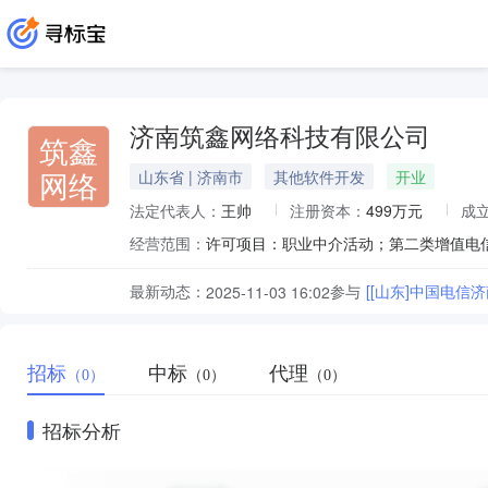
济南筑鑫网络科技有限公司
筑鑫
网络
山东省 | 济南市
其他软件开发
开业
法定代表人：
王帅
注册资本：
499万元
成
经营范围：
最新动态：
参与
[[山东]中国电信
2025-11-03 16:02
招标
中标
代理
（0）
（0）
（0）
招标分析