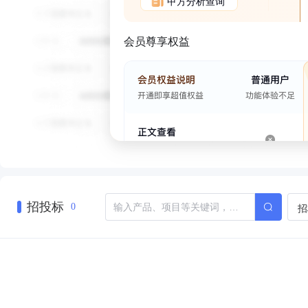
甲方分析查询
会员尊享权益
招投标
招
0