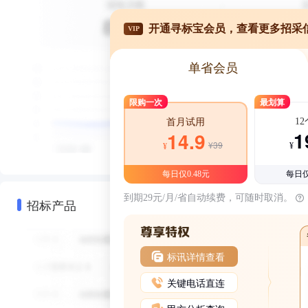
开通寻标宝会员，查看更多招采
VIP
单省会员
限购一次
最划算
1
首月试用
1
14.9
¥39
¥
¥
每日仅0.48元
每日仅
到期29元/月/省自动续费，可随时取消。
招标产品
标讯详情查看
关键电话直连