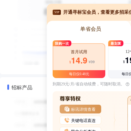
开通寻标宝会员，查看更多招采
VIP
单省会员
限购一次
最划算
1
首月试用
1
14.9
¥39
¥
¥
每日仅0.48元
每日仅
到期29元/月/省自动续费，可随时取消。
招标产品
标讯详情查看
关键电话直连