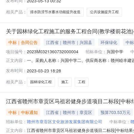
发布时间：
2023-05-13 00:32
峰街道小区公共设施提升工程新干县城市排水防涝节水蓄
施提升工程新干县城
相关产品：
排水防涝节水蓄水功能提升改造
公共设施提升工程
关于园林绿化工程施工的服务工程合同(教学楼前花池)
中标｜合同公告
江西省｜赣州市｜兴国县
环保绿化
中标
项目编号：
2023M0321360732000004
招标单位：
兴国中学
一、采购人名称：兴国中学二、供应商名称：赣州睦丰建设工程
正文内容：
2023M0321360732000004六、合同内容：序号标项
发布时间：
2023-03-23 18:28
项：/八、联系方式1、采购人名称：兴国中学联系人：邓通晟
相关产品：
园林绿化工程
施工
工程
江西省赣州市章贡区马祖岩健身步道项目二标段[中标结
中标｜中标通知
江西省｜赣州市｜章贡区
预算703.53万元
招标单位：
赣州市章贡区文化旅游发展集团有限公司
中标单位：
江西省赣州市章贡区马祖岩健身步道项目二标段[中标结果
正文内容：