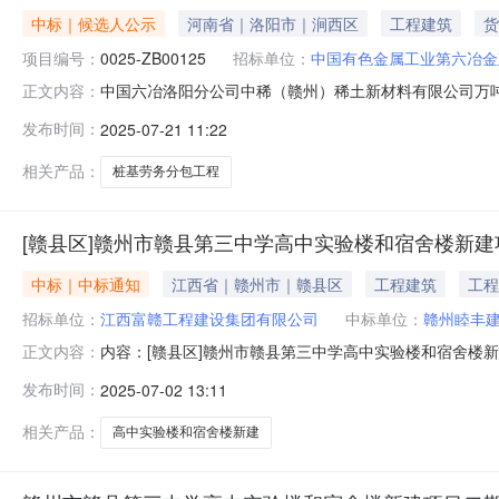
中标｜候选人公示
河南省｜洛阳市｜涧西区
工程建筑
货
项目编号：
0025-ZB00125
招标单位：
中国有色金属工业第六冶金
中国六冶洛阳分公司中稀（赣州）稀土新材料有限公司万
正文内容：
料有限公司万吨稀土冶炼分离异地升级改造项目桩基劳务分包工程
发布时间：
2025-07-21 11:22
24日中国六冶洛阳分公司中稀（赣州）稀土新材料有限公司
荐中标候选人
相关产品：
桩基劳务分包工程
[赣县区]赣州市赣县第三中学高中实验楼和宿舍楼新建
中标｜中标通知
江西省｜赣州市｜赣县区
工程建筑
工程
招标单位：
江西富赣工程建设集团有限公司
中标单位：
赣州睦丰
内容：[赣县区]赣州市赣县第三中学高中实验楼和宿舍楼
正文内容：
招标人江西富赣工程建设集团有限公司工程名称赣州市赣
发布时间：
2025-07-02 13:11
招标，主要建设内容包括：新建体育训练中心，地上框架结构1
含建筑装饰装修、强电、
相关产品：
高中实验楼和宿舍楼新建