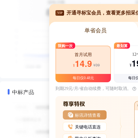
开通寻标宝会员，查看更多招采
VIP
单省会员
限购一次
最划算
1
首月试用
1
14.9
¥39
¥
¥
每日仅0.48元
每日仅
到期29元/月/省自动续费，可随时取消。
中标产品
标讯详情查看
关键电话直连