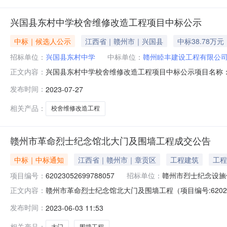
兴国县东村中学校舍维修改造工程项目中标公示
中标｜候选人公示
江西省｜赣州市｜兴国县
中标38.78万元
招标单位：
兴国县东村中学
中标单位：
赣州睦丰建设工程有限公
兴国县东村中学校舍维修改造工程项目中标公示项目名称：
正文内容：
7889997招标单位：刘敏15070738555遴选方式
发布时间：
2023-07-27
候选人公布如下：标段号标段名称中标候选人中标价（元）一
日公示结
相关产品：
校舍维修改造工程
赣州市革命烈士纪念馆北大门及围墙工程成交公告
中标｜中标通知
江西省｜赣州市｜章贡区
工程建筑
工程
项目编号：
62023052699788057
招标单位：
赣州市烈士纪念设施
赣州市革命烈士纪念馆北大门及围墙工程（项目编号:6202
正文内容：
工程项目编号：62023052699788057项目联系人：钟
发布时间：
2023-06-03 11:53
2615:57-2023-06-0218:00二、采购单位信
相关产品：
大门
围墙工程