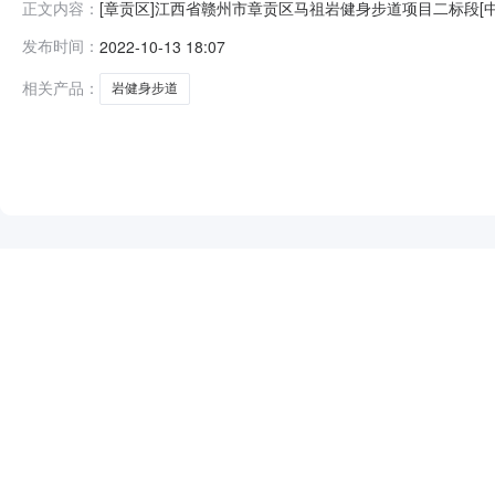
[章贡区]江西省赣州市章贡区马祖岩健身步道项目二标段
正文内容：
项目二标段工程地址赣州市章贡区水东镇马祖岩村建筑面积
发布时间：
2022-10-13 18:07
本工程工程量清单及施工图纸所对应的相关专业工作内容。招标
排序及相关内容(
相关产品：
岩健身步道
NEW
HOT
5折起
暂时没有搜索结果…