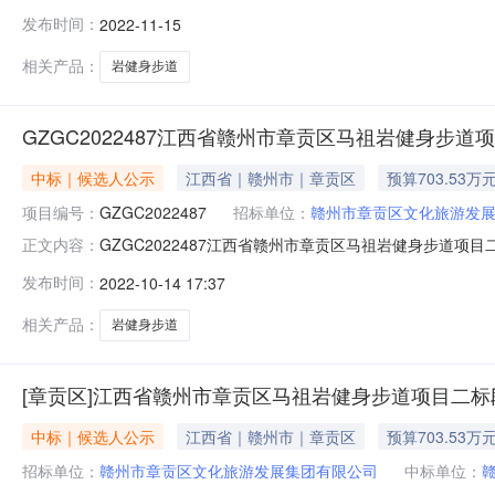
集团有限公司工程名称江西省赣州市章贡区马祖岩健身步
发布时间：
2022-11-15
清单及施工图纸所对应的相关专业工作内容。招标控制价703
用工程·市政公用工程三级工
相关产品：
岩健身步道
GZGC2022487江西省赣州市章贡区马祖岩健身步
中标｜候选人公示
江西省｜赣州市｜章贡区
预算703.53万
项目编号：
GZGC2022487
招标单位：
赣州市章贡区文化旅游发
GZGC2022487江西省赣州市章贡区马祖岩健身步
正文内容：
面积0.0㎡结构/层数框架/0层招标范围江西省赣州市
发布时间：
2022-10-14 17:37
容。招标控制价7035265.25元开标时间2022年10
丰建设工程有
相关产品：
岩健身步道
[章贡区]江西省赣州市章贡区马祖岩健身步道项目二标
中标｜候选人公示
江西省｜赣州市｜章贡区
预算703.53万
招标单位：
赣州市章贡区文化旅游发展集团有限公司
中标单位：