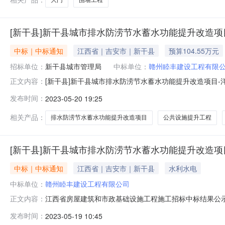
[新干县]新干县城市排水防涝节水蓄水功能提升改造项
中标｜中标通知
江西省｜吉安市｜新干县
预算104.55万元
招标单位：
新干县城市管理局
中标单位：
赣州睦丰建设工程有限
[新干县]新干县城市排水防涝节水蓄水功能提升改造项目
正文内容：
本信息招标人新干县城市管理局本级工程名称新干县城市
发布时间：
2023-05-20 19:25
等。招标控制价1045470.37元开标时间2023年0
982703.5元中标
相关产品：
排水防涝节水蓄水功能提升改造项目
公共设施提升工程
[新干县]新干县城市排水防涝节水蓄水功能提升改造项
中标｜中标通知
江西省｜吉安市｜新干县
水利水电
中标单位：
赣州睦丰建设工程有限公司
江西省房屋建筑和市政基础设施工程施工招标中标结果公
正文内容：
小区公共设施提升工程招标范围本项目主要内容为新建透水砖、
发布时间：
2023-05-19 10:45
公司投标资质施工总承包·市政公用工程·市政公用工程三级