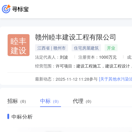
赣州睦丰建设工程有限公司
睦丰
建设
江西省 | 赣州市
住宅房屋建筑
开业
法定代表人：
刘波
注册资本：
1000万元
成
经营范围：
最新动态：
参与
[关于其他水污染
2025-11-12 11:28
招标
中标
代理
（0）
（0）
（0）
中标分析