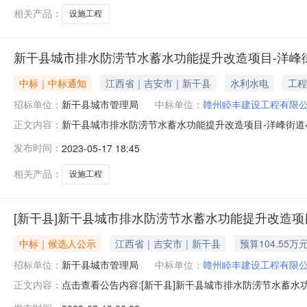
序人即为中标人。建
相关产品：
设施工程
新干县城市排水防涝节水蓄水功能提升改造项目-洋峰
中标｜中标通知
江西省｜吉安市｜新干县
水利水电
工程
招标单位：
新干县城市管理局
中标单位：
赣州睦丰建设工程有限
新干县城市排水防涝节水蓄水功能提升改造项目-洋峰街
正文内容：
设施提升工程招标人：新干县城市管理局本级代理机构：新干县
发布时间：
2023-05-17 18:45
司中标金额：982703.500000来源平台：吉安市公共资
相关产品：
设施工程
[新干县]新干县城市排水防涝节水蓄水功能提升改造项
中标｜候选人公示
江西省｜吉安市｜新干县
预算104.55万
招标单位：
新于县城市管理局
中标单位：
赣州睦丰建设工程有限
点击查看公告内容:[新干县]新干县城市排水防涝节水蓄水功
正文内容：
项目-洋峰街道小区公共设施提升工程[中标候选人公示].