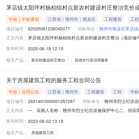
茅店镇太阳坪村杨柏组村点新农村建设村庄整治竞价
中标｜中标通知
江西省｜赣州市｜赣县区
工程建筑
工程
项目编号：
62025061236045071
招标单位：
赣州市赣县区茅店镇
茅店镇太阳坪村杨柏组村点新农村建设村庄整治（项目编号:6
正文内容：
农村建设村庄整治项目编号：62025061236045071
发布时间：
2025-06-18 12:15
2025-06-1211:03-2025-06-1718:00
相关产品：
新农村建设村庄整治
其他水污染治理服务
关于房屋建筑工程的服务工程合同公告
中标｜合同公告
江西省｜赣州市
工程建筑
工程
中标
项目编号：
2631401000001257287
招标单位：
赣州市烈士纪念设
一、采购人名称：赣州市烈士纪念设施保护中心二、供应
正文内容：
2631401000001257287五、合同编号：2023M
发布时间：
2023-08-02 13:18
招标文件规定项1.00472415.95472415.95
相关产品：
房屋建筑工程