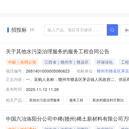
招投标
中
19
关于其他水污染治理服务的服务工程合同公告
中标｜合同公告
江西省｜赣州市｜赣县区
环保绿化
工程
项目编号：
2681401000005080623
招标单位：
赣州市赣县区茅店
一、采购人名称：赣州市赣县区茅店镇人民政府二、供应
正文内容：
2681401000005080623五、合同编号：2025M0
发布时间：
2025-11-12 11:28
1.00261593.87261593.87服务要求或标的基本
相关产品：
其他水污染治理服务
服务工程
新农村建设村庄整治
中国六冶洛阳分公司中稀(赣州)稀土新材料有限公司