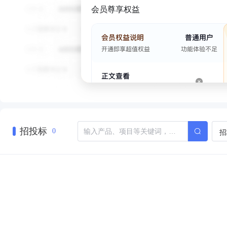
会员尊享权益
招投标
招
0