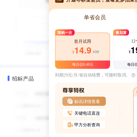
单省会员
限购一次
最划算
1
首月试用
1
14.9
¥39
¥
¥
每日仅0.48元
每日仅
到期29元/月/省自动续费，可随时取消。
招标产品
标讯详情查看
关键电话直连
甲方分析查询