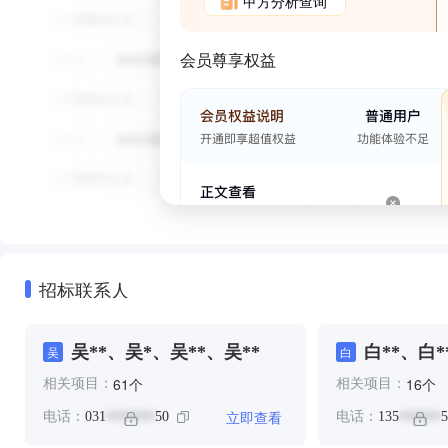
甲方分析查询
会员尊享权益
招标联系人
吴**、吴*、吴**、吴**
白**、白*
吴
白
个
个
61
16
相关项目：
相关项目：
立即查看
电话：
031
50
电话：
135
5
*******
******