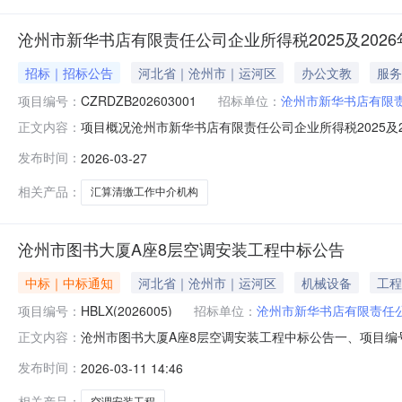
沧州市新华书店有限责任公司企业所得税2025及20
招标｜招标公告
河北省｜沧州市｜运河区
办公文教
服务
项目编号：
CZRDZB202603001
招标单位：
沧州市新华书店有限
项目概况沧州市新华书店有限责任公司企业所得税2025及
正文内容：
00分（北京时间）前提交响应文件。一、项目基本情况项目编
发布时间：
2026-03-27
聘请采购方式：竞争性磋商预算金额：17.6万元最高限价：
相关产品：
汇算清缴工作中介机构
沧州市图书大厦A座8层空调安装工程中标公告
中标｜中标通知
河北省｜沧州市｜运河区
机械设备
工程
项目编号：
HBLX(2026005)
招标单位：
沧州市新华书店有限责任
沧州市图书大厦A座8层空调安装工程中标公告一、项目编号
正文内容：
913401007139446346供应商名称：中徽机电科
发布时间：
2026-03-11 14:46
玖拾柒元捌角玖分四、评审专家名单：张振堂、姜畔、路勇
市运河区南环
相关产品：
空调安装工程