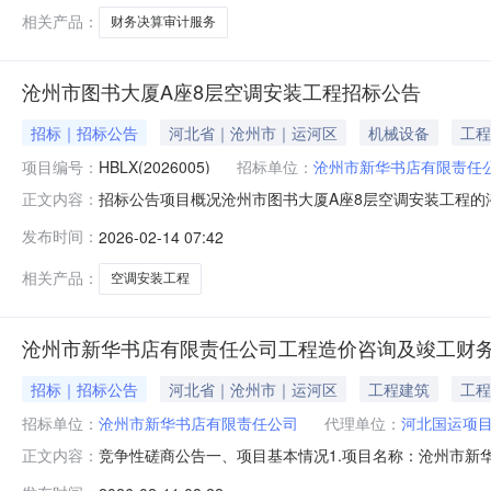
限：一年质量标准：质量满足国家、地方现
相关产品：
财务决算审计服务
沧州市图书大厦A座8层空调安装工程招标公告
招标｜招标公告
河北省｜沧州市｜运河区
机械设备
工程
项目编号：
HBLX(2026005)
招标单位：
沧州市新华书店有限责任
招标公告项目概况沧州市图书大厦A座8层空调安装工程的潜
正文内容：
件。一、项目基本情况项目编号：HBLX（2026005）项
发布时间：
2026-02-14 07:42
的：沧州市图书大厦A座8层空调安装工程采购需求：沧州
（1）具
相关产品：
空调安装工程
沧州市新华书店有限责任公司工程造价咨询及竣工财
招标｜招标公告
河北省｜沧州市｜运河区
工程建筑
工程
招标单位：
沧州市新华书店有限责任公司
代理单位：
河北国运项
竞争性磋商公告一、项目基本情况1.项目名称：沧州市新
正文内容：
及竣工财务决算审计服务。4.服务期限：一年。5.质量标