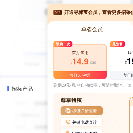
开通寻标宝会员，查看更多招采
VIP
单省会员
限购一次
最划算
1
首月试用
1
14.9
¥39
¥
¥
每日仅0.48元
每日仅
到期29元/月/省自动续费，可随时取消。
招标产品
标讯详情查看
关键电话直连