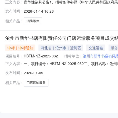
竞争性谈判公告1、招标条件参照《中华人民共和国政府采
正文内容：
消防维保项目进行竞争性谈判，欢迎符合条件的投标供应商参加。
发布时间：
2026-01-14 16:26
《中华人民共和国政府采购法》第二十二条规定；3.2落
人身份证、企业
相关产品：
消防维保
沧州市新华书店有限责任公司门店运输服务项目成交
中标｜中标通知
河北省｜沧州市｜运河区
交通运输
服务
项目编号：
HBTM-NZ-2025-062
招标单位：
沧州市新华书店有限
一、项目编号：HBTM-NZ-2025-062二、项目名
正文内容：
名称：石家庄爱民运输有限公司供应商地址：石家庄高新区307
发布时间：
2026-01-09
件，6.5元/件；500件（含）以上，5.5元/件。（
相关产品：
门店运输服务