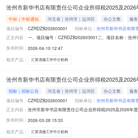
沧州市新华书店有限责任公司企业所得税2025及20
中标｜中标通知
河北省｜沧州市｜运河区
办公文教
服务
项目编号：
CZRDZB202603001
招标单位：
沧州市新华书店有限
一、项目编号：CZRDZB202603001二、项目名称
正文内容：
事务所（河北）有限公司统一社会信用代码：9113010476
发布时间：
2026-04-10 12:47
信息服务类名称：沧州市新华书店有限责任公司企业所得税
相关产品：
汇算清缴工作中介机构
沧州市新华书店有限责任公司企业所得税2025及202
招标｜招标公告
河北省｜沧州市｜运河区
办公文教
服务
项目编号：
CZRDZB202603001
招标单位：
沧州市新华书店有限
沧州市新华书店有限责任公司企业所得税2025及2026
正文内容：
作中介机构聘请的潜在供应商应在E招冀成电子招投标交易平
发布时间：
2026-03-28 15:33
CZRDZB202603001项目名称：沧州市新华书店有限
元采购需
相关产品：
汇算清缴工作中介机构