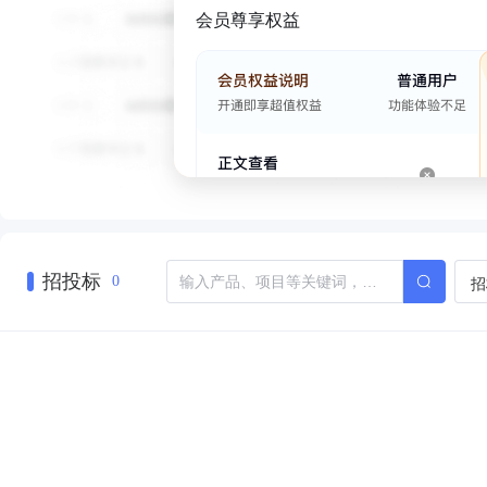
会员尊享权益
招投标
招
0