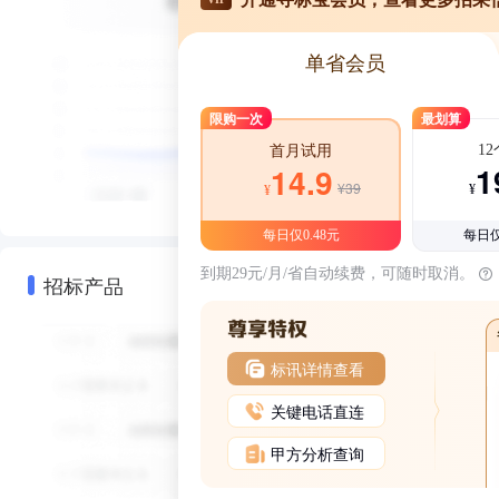
单省会员
限购一次
最划算
1
首月试用
1
14.9
¥39
¥
¥
每日仅0.48元
每日仅
到期29元/月/省自动续费，可随时取消。
招标产品
标讯详情查看
关键电话直连
甲方分析查询