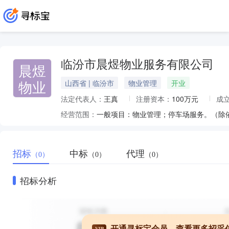
临汾市晨煜物业服务有限公司
晨煜
物业
山西省 | 临汾市
物业管理
开业
法定代表人：
王真
注册资本：
100万元
成
经营范围：
一般项目：物业管理；停车场服务。（除
招标
中标
代理
（0）
（0）
（0）
招标分析
开通寻标宝会员，查看更多招采
VIP