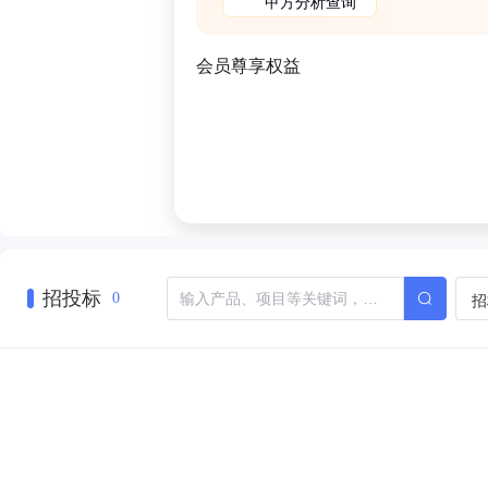
甲方分析查询
会员尊享权益
招投标
招
0