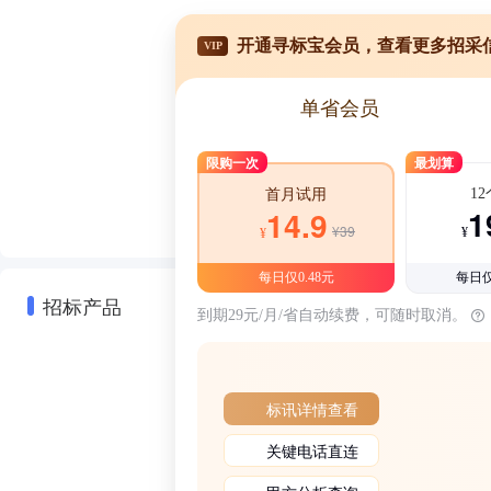
开通寻标宝会员，查看更多招采
VIP
单省会员
限购一次
最划算
1
首月试用
1
14.9
¥39
¥
¥
每日仅0.48元
每日仅
招标产品
到期29元/月/省自动续费，可随时取消。
标讯详情查看
关键电话直连