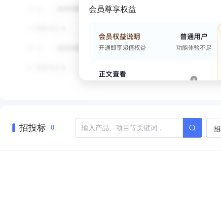
会员尊享权益
招投标
招
0