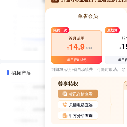
单省会员
限购一次
最划算
1
首月试用
1
14.9
¥39
¥
¥
每日仅0.48元
每日仅
到期29元/月/省自动续费，可随时取消。
招标产品
标讯详情查看
关键电话直连
甲方分析查询