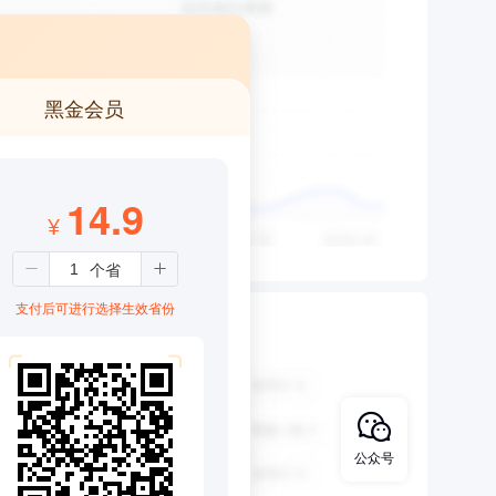
黑金会员
14.9
¥
支付后可进行选择生效省份
公众号