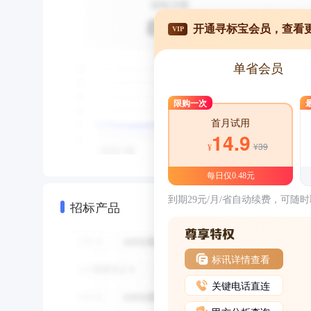
开通寻标宝会员，查看
VIP
单省会员
限购一次
首月试用
14.9
¥39
¥
每日仅0.48元
到期29元/月/省自动续费，可随
招标产品
标讯详情查看
关键电话直连