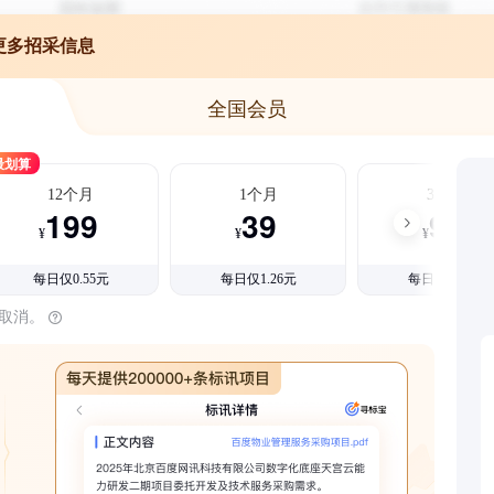
更多招采信息
全国会员
最划算
12个月
1个月
3个月
199
39
99
¥
¥
¥
每日仅0.55元
每日仅1.26元
每日仅1.08元
时取消。