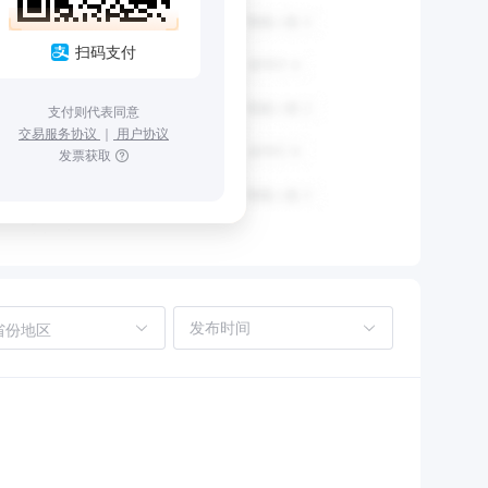
扫码支付
支付则代表同意
交易服务协议
｜
用户协议
发票获取
省份地区