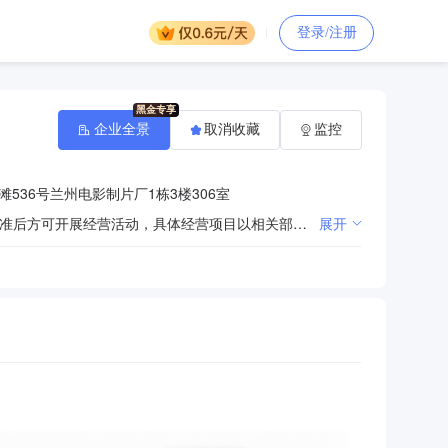
登录/注册
企业全景
取消收藏
监控
536号兰州电影制片厂1栋3楼306室
许可项目：音像制品制作；电视剧制作；广播电视节目制作经营。（依法须经批准的项目，经相关部门批准后方可开展经营活动，具体经营项目以相关部门批准文件或许可证件为准）***一般项目：组织文化艺术交流活动；电影摄制服务；摄像及视频制作服务；广告制作；广告发布（非广播电台、电视台、报刊出版单位）。（除依法须经批准的项目外，凭营业执照依法自主开展经营活动）***
展开