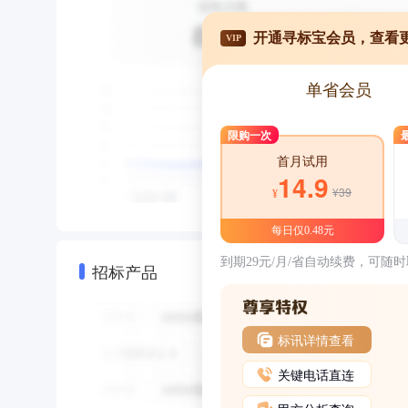
开通寻标宝会员，查看
VIP
单省会员
限购一次
首月试用
14.9
¥39
¥
每日仅0.48元
到期29元/月/省自动续费，可随
招标产品
标讯详情查看
关键电话直连