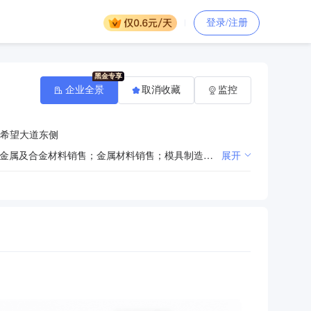
登录/注册
企业全景
取消收藏
监控
希望大道东侧
一般项目：有色金属合金制造；有色金属合金销售；汽车零部件及配件制造；有色金属铸造；高性能有色金属及合金材料销售；金属材料销售；模具制造；模具销售；货物进出口；轻质建筑材料制造；轻质建筑材料销售；规划设计管理；工程和技术研究和试验发展；技术服务、技术开发、技术咨询、技术交流、技术转让、技术推广；金属结构制造；金属结构销售；智能基础制造装备销售；石墨烯材料销售；石墨及碳素制品制造；石墨及碳素制品销售（除依法须经批准的项目外，凭营业执照依法自主开展经营活动）
展开