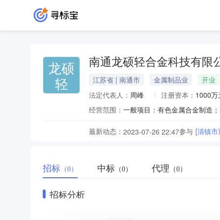
南通龙硕轻合金科技有限
龙硕
轻
江苏省 | 南通市
金属制品业
开业
法定代表人：
周峰
注册资本：
1000万
经营范围：
最新动态：
参与
[清镇
2023-07-26 22:47
招标
中标
代理
（0）
（0）
（0）
招标分析