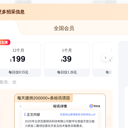
更多招采信息
全国会员
最划算
12个月
1个月
3个月
199
39
99
¥
¥
¥
每日仅0.55元
每日仅1.26元
每日仅1.08元
时取消。