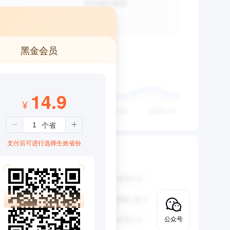
黑金会员
14.9
¥
支付后可进行选择生效省份
公众号