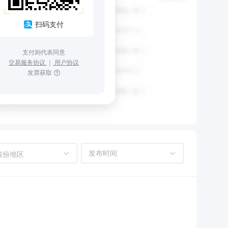
扫码支付
支付则代表同意
交易服务协议
｜
用户协议
发票获取
省份地区