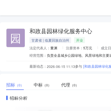
和政县园林绿化服务中心
园
甘肃省 | 临夏回族自治州
开业
法定代表人：
董渊
注册资本：
5万元
成立
经营范围：
负责全县城乡公园绿地、风景绿地和主要道
最新动态：
参与
[和政县园林绿化
2026-06-15 11:13
招标
中标
代理
（0）
（0）
（0）
招标分析