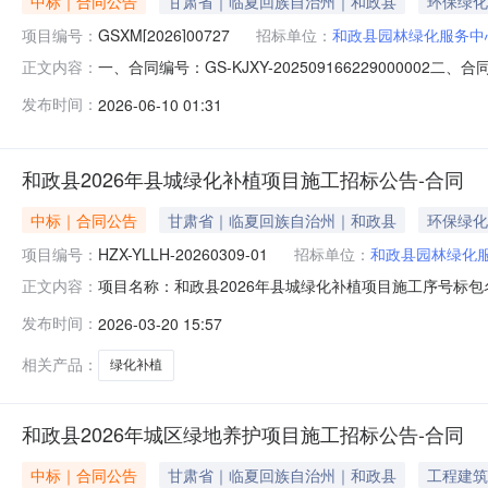
中标｜合同公告
甘肃省｜临夏回族自治州｜和政县
环保绿化
项目编号：
GSXM[2026]00727
招标单位：
和政县园林绿化服务中
一、合同编号：GS-KJXY-2025091662290000
正文内容：
称：车辆维修五、合同主体采购人(甲方)：和政县园林绿化服
发布时间：
2026-06-10 01:31
省临夏回族自治州和政县城关镇珠山西路一号商铺联系方式：13
和政县2026年县城绿化补植项目施工招标公告-合同
中标｜合同公告
甘肃省｜临夏回族自治州｜和政县
环保绿化
项目编号：
HZX-YLLH-20260309-01
招标单位：
和政县园林绿化
项目名称：和政县2026年县城绿化补植项目施工序号标包名称标
正文内容：
达建筑工程有限公司2026-03-2008:56:43查看合同
发布时间：
2026-03-20 15:57
相关产品：
绿化补植
和政县2026年城区绿地养护项目施工招标公告-合同
中标｜合同公告
甘肃省｜临夏回族自治州｜和政县
工程建筑