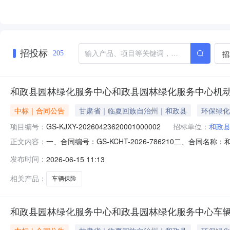
招投标
招
205
和政县园林绿化服务中心和政县园林绿化服务中心机
中标｜合同公告
甘肃省｜临夏回族自治州｜和政县
环保绿化
项目编号：
GS-KJXY-20260423620001000002
招标单位：
和政
一、合同编号：GS-KCHT-2026-786210二、合同名称
正文内容：
称：车辆保险五、合同主体采购人(甲方)：和政县园林绿化
发布时间：
2026-06-15 11:13
支公司地址：甘肃省临夏回族自治州临夏市城北街道联系方式：
相关产品：
车辆保险
和政县园林绿化服务中心和政县园林绿化服务中心车