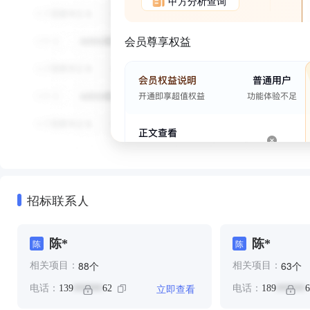
甲方分析查询
会员尊享权益
招标联系人
陈*
陈*
陈
陈
个
个
88
63
相关项目：
相关项目：
立即查看
电话：
139
62
电话：
189
6
******
******