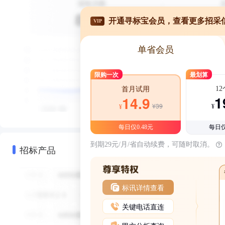
开通寻标宝会员，查看更多招采
VIP
单省会员
限购一次
最划算
1
首月试用
1
14.9
¥39
¥
¥
每日仅0.48元
每日仅
到期29元/月/省自动续费，可随时取消。
招标产品
标讯详情查看
关键电话直连