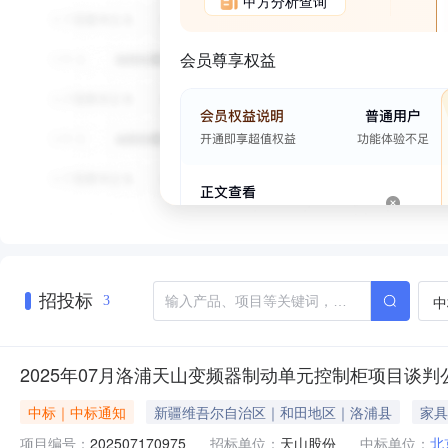
甲方分析查询
会员尊享权益
招投标
中
3
2025年07月洛浦天山变频器制动单元控制柜项目谈判
中标｜中标通知
新疆维吾尔自治区｜和田地区｜洛浦县
家具
项目编号：
202507170975
招标单位：
天山股份
中标单位：
北