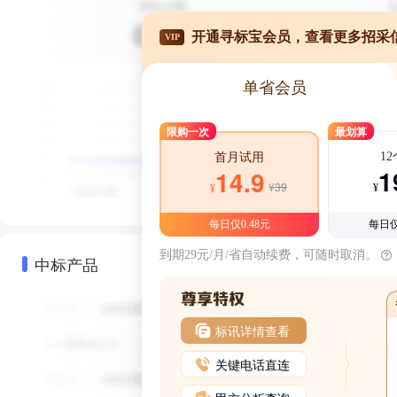
开通寻标宝会员，查看更多招采
VIP
单省会员
限购一次
最划算
1
首月试用
1
14.9
¥39
¥
¥
每日仅0.48元
每日仅
到期29元/月/省自动续费，可随时取消。
中标产品
标讯详情查看
关键电话直连