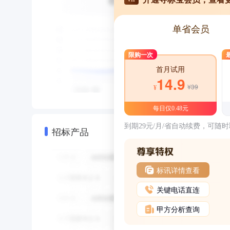
单省会员
限购一次
首月试用
14.9
¥39
¥
每日仅0.48元
到期29元/月/省自动续费，可随
招标产品
标讯详情查看
关键电话直连
甲方分析查询