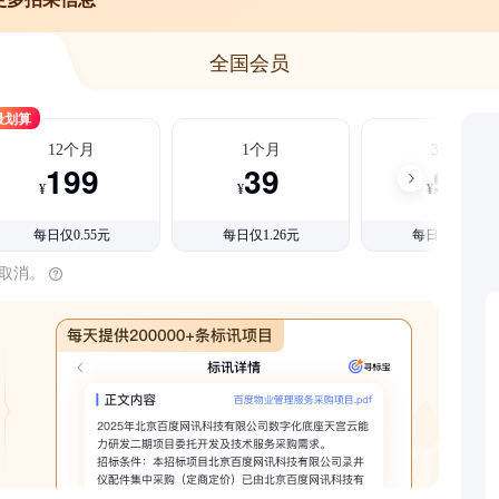
全国会员
最划算
12个月
1个月
3个月
199
39
99
¥
¥
¥
每日仅0.55元
每日仅1.26元
每日仅1.08元
时取消。