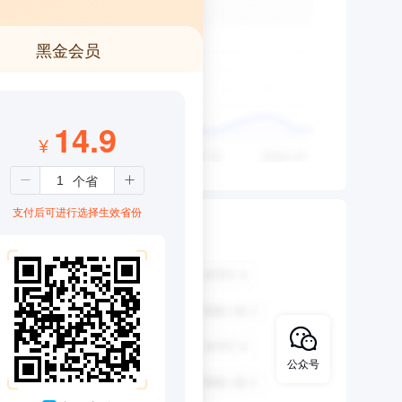
黑金会员
14.9
¥
支付后可进行选择生效省份
公众号