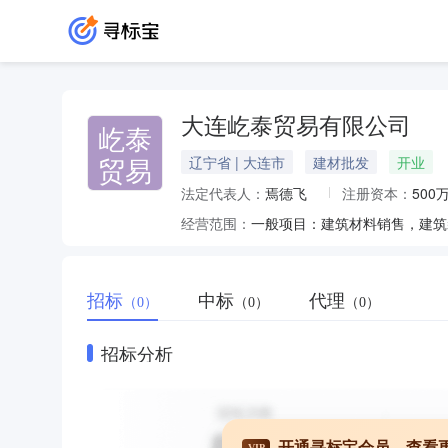
大连屹泰贸易有限公司
屹泰
贸易
辽宁省 | 大连市
建材批发
开业
法定代表人：
焉德飞
注册资本：
500
经营范围：
招标
中标
代理
（0）
（0）
（0）
招标分析
开通寻标宝会员，查看
VIP