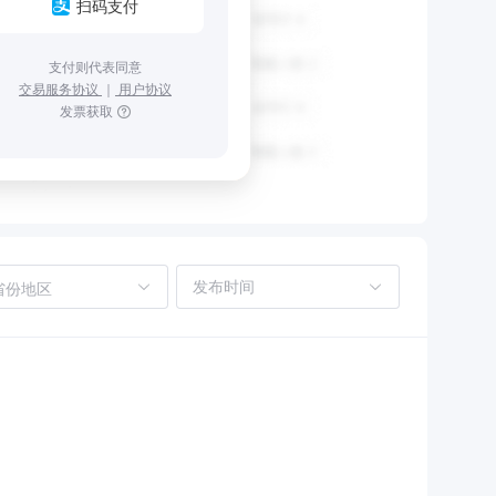
扫码支付
支付则代表同意
交易服务协议
｜
用户协议
发票获取
省份地区