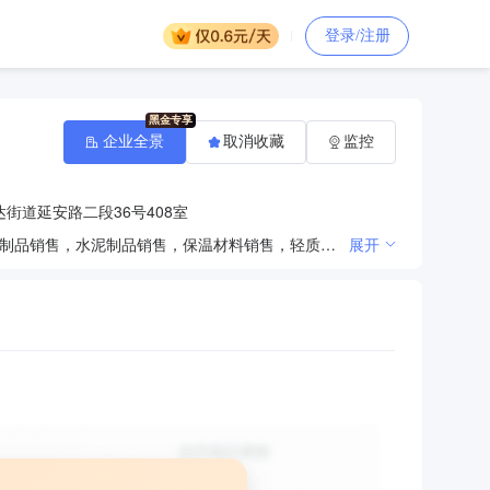
登录/注册
企业全景
取消收藏
监控
街道延安路二段36号408室
一般项目：建筑材料销售，建筑装饰材料销售，建筑防水卷材产品销售，建筑用钢筋产品销售，建筑陶瓷制品销售，水泥制品销售，保温材料销售，轻质建筑材料销售，劳动保护用品销售，互联网销售（除销售需要许可的商品），地板销售，国内贸易代理，销售代理，建筑砌块销售，建筑用金属配件销售，电线、电缆经营，电器辅件销售，配电开关控制设备销售，泵及真空设备销售，太阳能热利用产品销售，专用化学产品销售（不含危险化学品），家用电器销售，高速精密重载轴承销售，轴承销售，铁路运输基础设备销售，轨道交通工程机械及部件销售，铁路机车车辆配件销售，高品质特种钢铁材料销售（除依法须经批准的项目外，凭营业执照依法自主开展经营活动）
展开