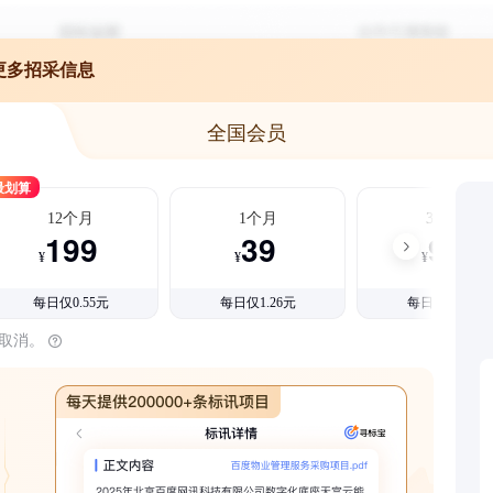
更多招采信息
全国会员
最划算
12个月
1个月
3个月
199
39
99
¥
¥
¥
每日仅0.55元
每日仅1.26元
每日仅1.08元
时取消。