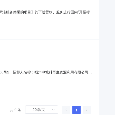
*保洁服务类采购项目】的下述货物、服务进行国内*开招标，
及主要技术规格：详见招标文件“招标服务一览表”和第三章“招
及服务的国内供应商。(投标人应在投标文件中提供包括企业
250号2、招标人名称：福州中城科再生资源利用有限公司地
程项目管理有限公司招标代理机构地址：福州市鼓楼区西洪路
招标单位确认日期：2020年8月21日5、开评
共 2 条
1