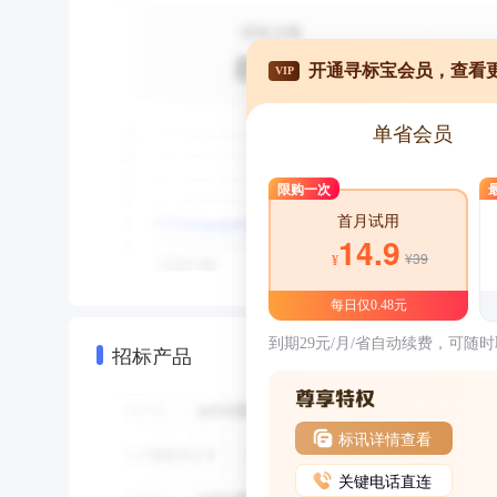
开通寻标宝会员，查看
VIP
单省会员
限购一次
首月试用
14.9
¥39
¥
每日仅0.48元
到期29元/月/省自动续费，可随
招标产品
标讯详情查看
关键电话直连