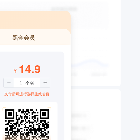
黑金会员
14.9
¥
支付后可进行选择生效省份