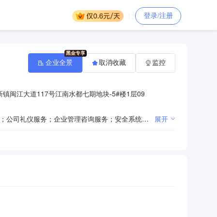
登录/注册
企业全景
取消收藏
监控
镇闽江大道117号江南水都七期地块-5#楼1层09
门卫、巡逻、守护、随身护卫、安全检查、安全风险评估、区域秩序维护；专业保洁服务；绿化管理服务；公司礼仪服务；企业管理咨询服务；安全系统监控服务；城市公园管理；停车场管理；汽车租赁；其他游览景区管理；消防安全服务；消防设施维护、保养、检测；消防安全评估；安防设备、消防设备销售与租赁；物业管理。（依法须经批准的项目，经相关部门批准后方可开展经营活动）
展开