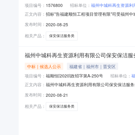
项目编号：
1576800
招标单位：
福州中城科再生资源利
招标*告福建顺恒工程项目管理有限*司受福州中
正文内容：
现请国内合格的投标人前来提交密封的投标文件。1
发布时间：
2020-08-25
标内容及要求”。3.合格投标人的资格要求：
法人营业执照（
相关产品：
保安保洁服务类
福州中城科再生资源利用有限公司保安保洁服
中标｜候选人公示
福建省｜福州市｜晋安区
项目编号：
福顺恒[2020]政招字第A-250号
招标单位：
福州中城科再生资源利用有限公司保安保洁服务类
正文内容：
址：福建省福州市晋安区岳峰镇横屿路11号电话
发布时间：
2020-08-21
363号4、5楼联系人：王方熠联系电话：0591-87
相关产品：
保安保洁服务类