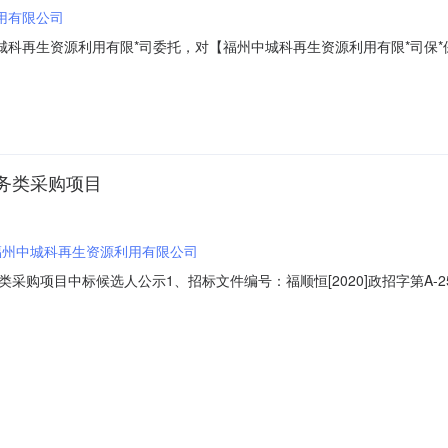
用有限公司
城科再生资源利用有限*司委托，对【福州中城科再生资源利用有限*司保
.招标编号：福顺恒[2020]政招字第A-250号2.招标服务名称、数量
（1）投标人应是具备独立的法人资格且有能力响应本招标文件要求提供货物
务类采购项目
福州中城科再生资源利用有限公司
采购项目中标候选人公示1、招标文件编号：福顺恒[2020]政招字第A-
：15806087200联系人：程先生3、招标代理机构名称：福建顺恒工
850812传真：0591-837684864、招标公告日期：2020年7月30日