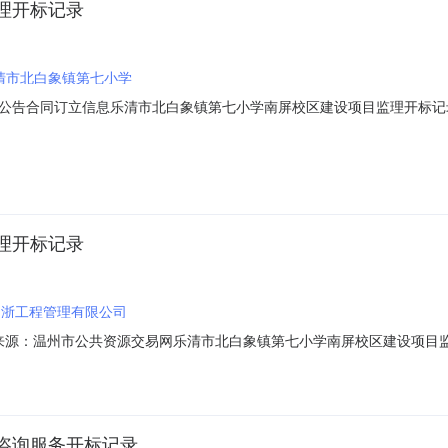
理开标记录
清市北白象镇第七小学
同订立信息乐清市北白象镇第七小学南屏校区建设项目监理开标记录A3303010
00005-92023-05-25信息发布时间：2023-05-2510:00:00【字
-167927招标人:名称:乐清市北白象镇第七小学地址:浙江省乐清市北白象镇第七
理开标记录
闽浙工程管理有限公司
01信息来源：温州市公共资源交易网乐清市北白象镇第七小学南屏校区建设项目监理
开标时间2023-05-2510:00开标记录内容投标人名称:福建闽浙工程管理
标文件递交时间:WedMay2413:49:50CST2023,投标人名称:温州中
咨询服务开标记录