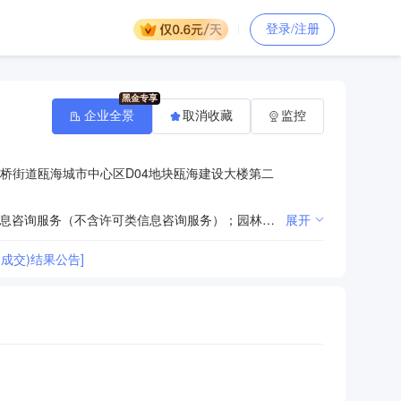
登录/注册
企业全景
取消收藏
监控
桥街道瓯海城市中心区D04地块瓯海建设大楼第二
一般项目：工程管理服务；咨询策划服务；工业工程设计服务；工程造价咨询业务；招投标代理服务；信息咨询服务（不含许可类信息咨询服务）；园林绿化工程施工；项目策划与公关服务；城市绿化管理；房地产评估；政府采购代理服务；货物进出口；技术进出口(除依法须经批准的项目外，凭营业执照依法自主开展经营活动)。许可项目：建设工程监理(依法须经批准的项目，经相关部门批准后方可开展经营活动，具体经营项目以审批结果为准)。
展开
成交)结果公告]