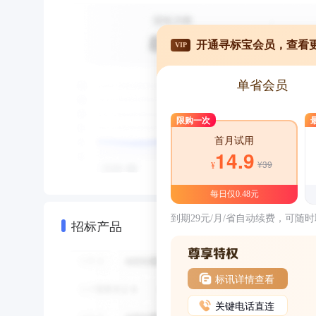
开通寻标宝会员，查看
VIP
单省会员
限购一次
首月试用
14.9
¥39
¥
每日仅0.48元
到期29元/月/省自动续费，可随
招标产品
标讯详情查看
关键电话直连