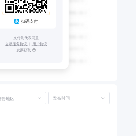
扫码支付
支付则代表同意
交易服务协议
｜
用户协议
发票获取
省份地区