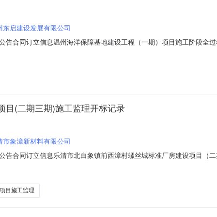
州东启建设发展有限公司
同订立信息温州海洋保障基地建设工程（一期）项目施工阶段全过程造价咨询开标记
00001-42023-06-01信息发布时间：2023-06-0109:30:00【字
3招标人:名称:温州东启建设发展有限公司地址:浙江省温州瓯江口产业集聚区
目(二期三期)施工监理开标记录
清市象漳新材料有限公司
公告合同订立信息乐清市北白象镇前西漳村螺丝城标准厂房建设项目（二
600MA5RC30P9Y-20230424-000006-82023-05-31信息发布时间：
）施工监理项目代码:2108-330382-04-01-605974招标人:名
项目施工监理