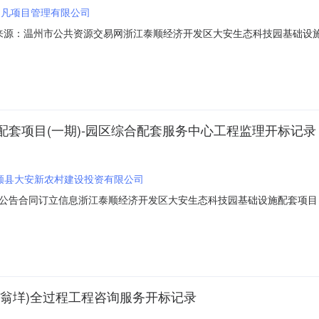
中凡项目管理有限公司
1001信息来源：温州市公共资源交易网浙江泰顺经济开发区大安生态科技园基
：温州市公共资源交易网开标参与人开标地点一楼开标室开标时间2023-06-2
要求:;保证金金额:0.00元,投标文件递交时间:未上传,投标人名称:四川元丰
套项目(一期)-园区综合配套服务中心工程监理开标记录
顺县大安新农村建设投资有限公司
公告合同订立信息浙江泰顺经济开发区大安生态科技园基础设施配套项目
600MA5RC30P9Y-20230531-000002-42023-06-28信息发布时间：
）-园区综合配套服务中心工程监理项目代码:2201-330329-04-0
翁垟)全过程工程咨询服务开标记录