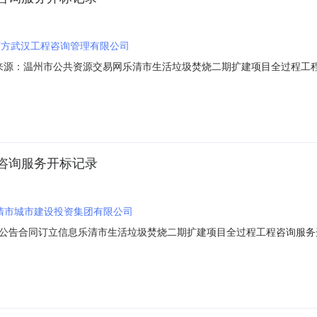
南方武汉工程咨询管理有限公司
01信息来源：温州市公共资源交易网乐清市生活垃圾焚烧二期扩建项目全过程工程咨
标开标大厅（前）开标时间2023-05-2310:00开标记录内容投标人名
额:0.00元,投标文件递交时间:未上传,投标人名称:温州荣创建设有限公司;项目负
咨询服务开标记录
清市城市建设投资集团有限公司
同订立信息乐清市生活垃圾焚烧二期扩建项目全过程工程咨询服务开标记录A330
00001-62023-05-23信息发布时间：2023-05-2310:00:00【字
-01-150328招标人:名称:乐清市城市建设投资集团有限公司地址:乐清市总部