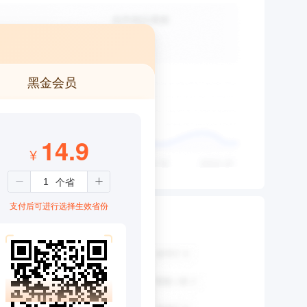
黑金会员
14.9
¥
支付后可进行选择生效省份