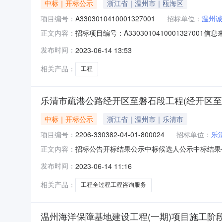
中标｜开标公示
浙江省｜温州市｜瓯海区
项目编号：
A3303010410001327001
招标单位：
温州
招标项目编号：A3303010410001327
正文内容：
06-1310:00信息来源：温州市公共资源交易
发布时间：
2023-06-14 13:53
负责人:;报价:41436000.00元/%;工期:日
相关产品：
工程
乐清市疏港公路经开区至磐石段工程(经开区至
中标｜开标公示
浙江省｜温州市｜乐清市
项目编号：
2206-330382-04-01-800024
招标单位：
乐
招标公告开标结果公示中标候选人公示中标结果
正文内容：
A3303010410001327001001A03-91460
发布时间：
2023-06-14 11:16
市疏港公路经开区至磐石段工程（经开区至翁垟）全过程
相关产品：
工程全过程工程咨询服务
温州海洋保障基地建设工程(一期)项目施工阶