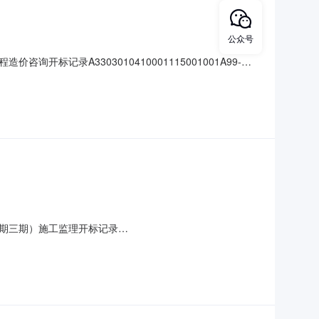
公众号
录A3303010410001115001001A99-
号大中小】信息公开开标记录项目名称:温州海洋保障基地建设工程（一期）项
期三期）施工监理开标记录
2023-05-3109:30:00【字号大中小】信息公开开标记录项目名称:乐清
称:乐清市象漳新材料有