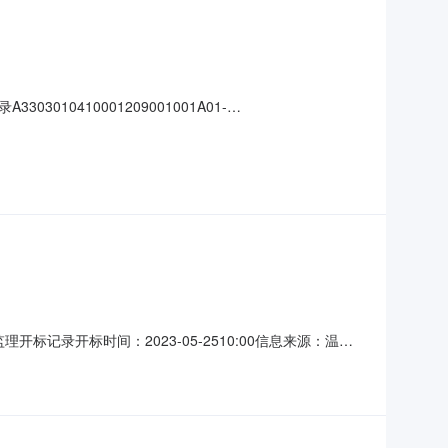
410001209001001A01-
号大中小】信息公开开标记录项目名称:乐清市北白象镇第七小学南屏校区建设
小学联系人
开标记录开标时间：2023-05-2510:00信息来源：温州
有限公司;项目负责人:王辉;报价:1593944.00元/%;工