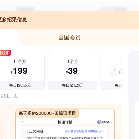
更多招采信息
全国会员
最划算
12个月
1个月
3个月
199
39
99
¥
¥
¥
每日仅0.55元
每日仅1.26元
每日仅1.08元
时取消。