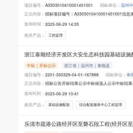
项目编号：
A3303010410001451001
招标单位：
温州
招标项目编号：A330301041000145
正文内容：
录开标时间：2023-06-2809:00信息来源
发布时间：
2023-06-29 14:35
目负责人:;报价:0.00元/%;工期:日历天;质量
相关产品：
工程监理
浙江泰顺经济开发区大安生态科技园基础设施配
中标｜开标公示
浙江省｜温州市｜泰顺县
项目编号：
2201-330329-04-01-167888
招标单位：
泰
招标公告开标结果公示中标候选人公示中标结果
正文内容：
A3303010410001451001001A99-91460
发布时间：
2023-06-29 10:41
泰顺经济开发区大安生态科技园基础设施配套项目（一期
相关产品：
基础设施配套
综合配套服务中心工程监理
乐清市疏港公路经开区至磐石段工程(经开区至