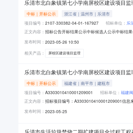
乐清市北白象镇第七小学南屏校区建设项目监
中标｜开标公示
浙江省｜温州市｜乐清市
项目编号：
2107-330382-04-01-167927
招标单位：
乐
招标公告开标结果公示中标候选人公示中标结果公告合
正文内容：
91460600MA5RC30P9Y-20230419-0
发布时间：
2023-05-26 10:50
项目监理项目代码:2107-330382-04-01
相关产品：
屏校区建设项目监理
乐清市北白象镇第七小学南屏校区建设项目监
中标｜开标公示
福建省｜南平市｜建瓯市
项目编号：
A3303010410001209001
招标单位：
福建
招标项目编号：A33030104100012090
正文内容：
市公共资源交易网开标参与人开标地点招拍挂大厅（后）
发布时间：
2023-05-25
期:日历天;质量要求:;保证金金额:40000.00元,投
乐清市生活垃圾焚烧二期扩建项目全过程工程