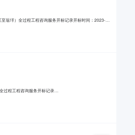
开区至翁垟）全过程工程咨询服务开标记录开标时间：2023-
0开标记录内容投标人名称:温州诚达交通发展股份有限公司;项目
人名称:浙江广锐岩
全过程工程咨询服务开标记录
2023-06-1310:00:00【字号大中小】信息公开开标记录项目名称:乐清
名称:乐清市交通水利