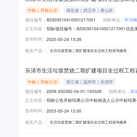
中标｜开标公示
湖北省｜武汉市｜青山区
项目编号：
A3303010410001217001
招标单位：
中冶
招标项目编号：A33030104100012170
正文内容：
源：温州市公共资源交易网开标参与人开标地点招投
发布时间：
2023-05-24 13:28
价:0.00元/%;工期:日历天;质量要求:;保证金金
相关产品：
生活垃圾焚烧二期扩建项目全过程工程咨询服务
乐清市生活垃圾焚烧二期扩建项目全过程工程
中标｜开标公示
浙江省｜温州市｜乐清市
项目编号：
2209-330382-04-01-150328
招标单位：
乐
招标公告开标结果公示中标候选人公示中标结果公告合
正文内容：
91460600MA5RC30P9Y-20230420-0
发布时间：
2023-05-24 12:00
程工程咨询服务项目代码:2209-330382-04
相关产品：
生活垃圾焚烧二期扩建项目全过程工程咨询服务