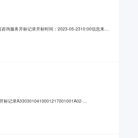
询服务开标记录开标时间：2023-05-2310:00信息来
称:中冶南方武汉工程咨询管理有限公司;项目负责人:;报
责人:;报价:0.00元
3010410001217001001A02-
号大中小】信息公开开标记录项目名称:乐清市生活垃圾焚烧二期扩建项目全过
经济