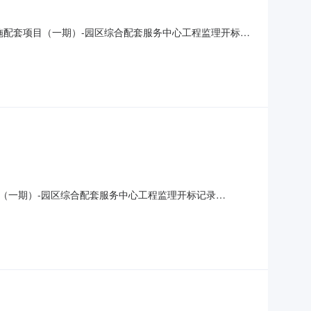
础设施配套项目（一期）-园区综合配套服务中心工程监理开标记
809:00开标记录内容投标人名称:温州中凡项目管理有限公司;项
建设项目管理有限公司;项
（一期）-园区综合配套服务中心工程监理开标记录
2023-06-2809:00:00【字号大中小】信息公开开标记录项目名称:浙江
1-