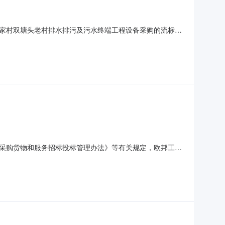
家村双塘头老村排水排污及污水终端工程设备采购的流标公
购三、采购项目编号：QJCG—2020—002四、采购组
间前，有效供应商不足三家，故作流标处理。八、其它事项本项
采购货物和服务招标投标管理办法》等有关规定，欧邦工程
招标方式进行采购，欢迎合格的供应商前来投标。一、项目
内容数量单位预算金额技术参数备注1宣家村双塘头老村排水