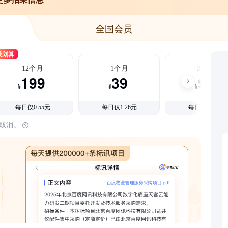
全国会员
最划算
12个月
1个月
3个月
199
39
99
¥
¥
¥
每日仅0.55元
每日仅1.26元
每日仅1.08元
时取消。