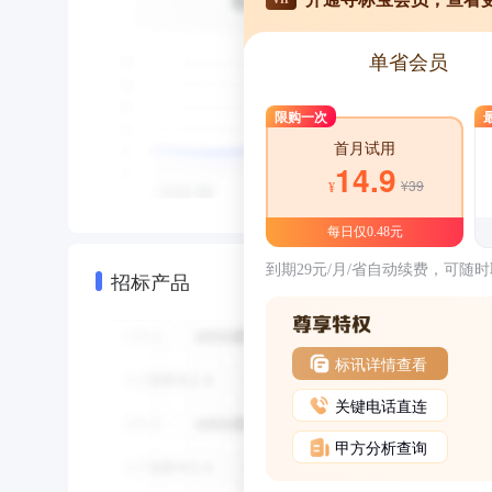
单省会员
限购一次
首月试用
14.9
¥39
¥
每日仅0.48元
到期29元/月/省自动续费，可随
招标产品
标讯详情查看
关键电话直连
甲方分析查询