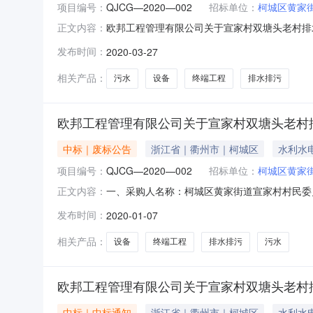
项目编号：
QJCG—2020—002
招标单位：
柯城区黄家
欧邦工程管理有限公司关于宣家村双塘头老村排水排污
正文内容：
采购组织类型：分散采购三、招标项目概况标项序
发布时间：
2020-03-27
参数见第三章《采购需求》四、投标供应商资格要求:1
相关产品：
污水
设备
终端工程
排水排污
欧邦工程管理有限公司关于宣家村双塘头老村
中标｜废标公告
浙江省｜衢州市｜柯城区
水利水
项目编号：
QJCG—2020—002
招标单位：
柯城区黄家
一、采购人名称：柯城区黄家街道宣家村村民委员
正文内容：
类型：分散采购五、采购方式：公开招标六、采购
发布时间：
2020-01-07
公告期限为1个工作日，各参加政府采购活动的
工作日内，以书面形式向采购
相关产品：
设备
终端工程
排水排污
污水
欧邦工程管理有限公司关于宣家村双塘头老村
中标｜中标通知
浙江省｜衢州市｜柯城区
水利水