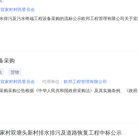
道宣家村村民委员会
水排污及污水终端工程设备采购的流标公示欧邦工程管理有限公司关于宣
员会二、采购项目名称：宣家村双塘头老村排水排污及污水终端工程设备采
购公告发布日期：2019-12-19七、废标理由：采购文件递交截止时
备采购
电
货物
道宣家村村民委员会
代理单位：
欧邦工程管理有限公司
采购采购公告根据《中华人民共和国政府采购法》及其实施条例、《政府
会委托，就其宣家村双塘头老村排水排污及污水终端工程设备采购以公开
类型：分散委托采购三、采购方式：公开招标四、采购内容及数量：序号采购
宣家村双塘头新村排水排污及道路恢复工程中标公示