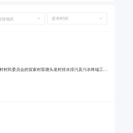
省份地区
村村民委员会的宣家村双塘头老村排水排污及污水终端工程
司为中选单位。现与予公示，公示期为一日，自2020-09-
交易监督管理办公室电话：3888040地址：世纪大道767号5