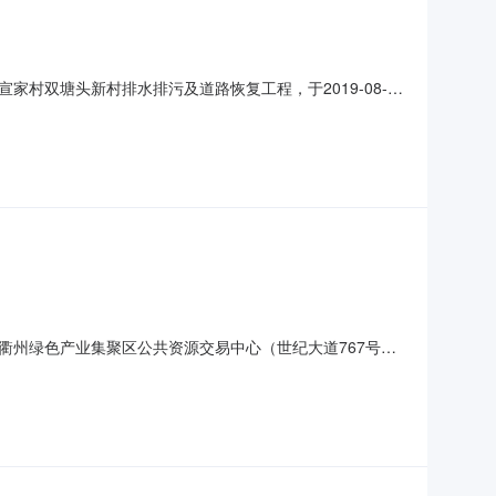
村双塘头新村排水排污及道路恢复工程，于2019-08-
公示期为一日，自2019-08-19至2019-08-20
电话：3888040地址：世纪大道767号5楼如对中选结果
衢州绿色产业集聚区公共资源交易中心（世纪大道767号）
双塘头老村。交易范围为宣家村双塘头老村排水排污工程，包
工程质量要求为：符合现行工程施工质量验收规范和标准及施