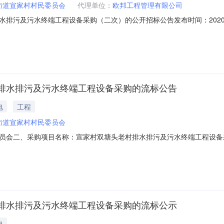
街道宣家村村民委员会
代理单位：
欧邦工程管理有限公司
及污水终端工程设备采购（二次）的公开招标公告发布时间：2020-03-2
号标项名称数量预算金额(元)单位简要规格描述1宣家村双塘头老村排水排
.符合《中华人民共和国政府采购法》第二十二条要求,且必须为未被列入“信用中国
排水排污及污水终端工程设备采购的流标公告
电
工程
街道宣家村村民委员会
会二、采购项目名称：宣家村双塘头老村排水排污及污水终端工程设备采购
公告发布日期：2019-12-19七、流标理由：采购文件递交截止时间
供应商认为该采购结果和采购过程等使自己的权益受到损害的，可以自本公
排水排污及污水终端工程设备采购的流标公示
电