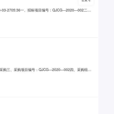
705:36一、招标项目编号：QJCG—2020—002二、
污及污水终端工程设备采购（二次）1319620批详细技术
”网站(www.creditchina.gov
三、采购项目编号：QJCG—2020—002四、采购组织
前，有效供应商不足三家，故作流标处理。八、其它事项本项目
告期限届满之日（本公告发布之日后第2个工作日）起5个