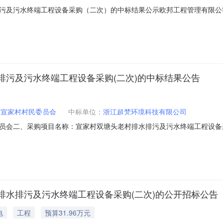
污及污水终端工程设备采购（二次）的中标结果公示欧邦工程管理有限公
家街道宣家村村民委员会二、采购项目名称：宣家村双塘头老村排水排污
采购-分散委托中介五．采购方式：公开招标六.定标/成交日期：2020年4月
排污及污水终端工程设备采购(二次)的中标结果公告
道宣家村村民委员会
中标单位：
浙江超梵环境科技有限公司
会二、采购项目名称：宣家村双塘头老村排水排污及污水终端工程设备采购（
购公告发布日期：2020-03-27七、定标/成交日期：2020-04-1
工程设备采购（二次）1批262700浙江超梵环境科技有限公司九、评
排水排污及污水终端工程设备采购(二次)的公开招标公告
电
工程
预算31.96万元