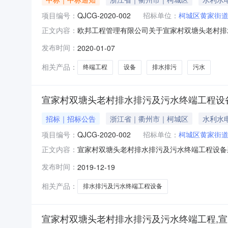
项目编号：
QJCG-2020-002
招标单位：
柯城区黄家街
欧邦工程管理有限公司关于宣家村双塘头老村排
正文内容：
示一、采购人名称：柯城区黄家街道宣家村村民委
发布时间：
2020-01-07
织类型：分散采购五、采购方式：公开招标六、采
目公告期限为1个工作日，各参
相关产品：
终端工程
设备
排水排污
污水
宣家村双塘头老村排水排污及污水终端工程设
招标｜招标公告
浙江省｜衢州市｜柯城区
水利水
项目编号：
QJCG-2020-002
招标单位：
柯城区黄家街
宣家村双塘头老村排水排污及污水终端工程设备
正文内容：
管理有限公司受柯城区黄家街道宣家村村民委员
发布时间：
2019-12-19
编号：QJCG—2020—002二、采购组织
排污及污水终端工程设备采购1批8297
相关产品：
排水排污及污水终端工程设备
宣家村双塘头老村排水排污及污水终端工程,