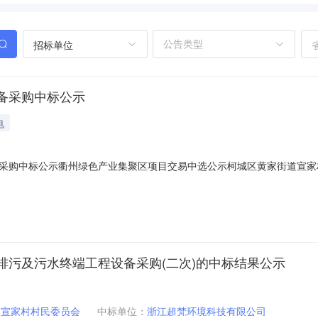
招标单位
备采购中标公示
电
采购中标公示衢州绿色产业集聚区项目交易中选公示柯城区黄家街道宣家
产业集聚区中介机构、施工单位比选平台随机抽取确定万邦工程管理咨询有限公
街道宣家村村民委员会2020-09-11投诉受理：衢州绿色产业集聚区公共资源
排污及污水终端工程设备采购(二次)的中标结果公示
道宣家村村民委员会
中标单位：
浙江超梵环境科技有限公司