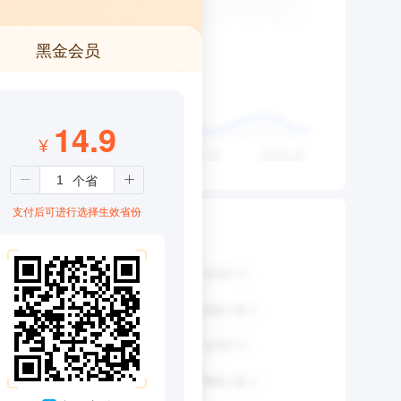
黑金会员
14.9
¥
支付后可进行选择生效省份