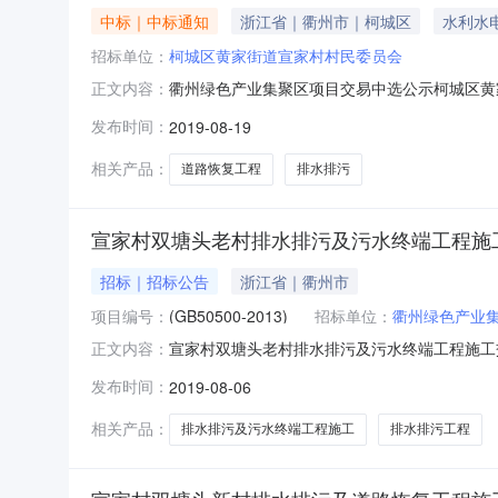
中标｜中标通知
浙江省｜衢州市｜柯城区
水利水
招标单位：
柯城区黄家街道宣家村村民委员会
衢州绿色产业集聚区项目交易中选公示柯城区黄家
正文内容：
19，通过衢州绿色产业集聚区中介机构、施工单位
发布时间：
2019-08-19
止。建设单位：柯城区黄家街道宣家村村民委员会2
有
相关产品：
道路恢复工程
排水排污
宣家村双塘头老村排水排污及污水终端工程施
招标｜招标公告
浙江省｜衢州市
项目编号：
(GB50500-2013)
招标单位：
衢州绿色产业
宣家村双塘头老村排水排污及污水终端工程施工交
正文内容：
九楼开标厅确定宣家村双塘头老村排水排污及污
发布时间：
2019-08-06
括道路工程、雨水管网、污水管网等工程施工（
工图纸要求，一次性验收合格。本工程
相关产品：
排水排污及污水终端工程施工
排水排污工程