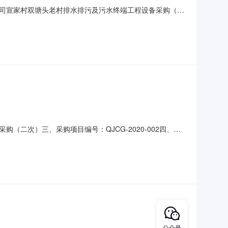
司宣家村双塘头老村排水排污及污水终端工程设备采购（二
及污水终端工程设备采购（二次）三．采购项目编号：
17日七.中标/成交结果：序号标项内容中标供应商中标价备注1
二次）三、采购项目编号：QJCG-2020-002四、采
7八、中标/成交结果：序号标项名称数量单位总价(元)中标供应
审小组成员名单：叶双清、雷樟树、郑慧琴、郑军、宣小红十、
公众号