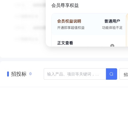
会员尊享权益
招投标
招
0