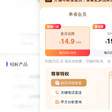
单省会员
限购一次
最划算
1
首月试用
1
14.9
¥39
¥
¥
每日仅0.48元
每日仅
到期29元/月/省自动续费，可随时取消。
招标产品
标讯详情查看
关键电话直连
甲方分析查询