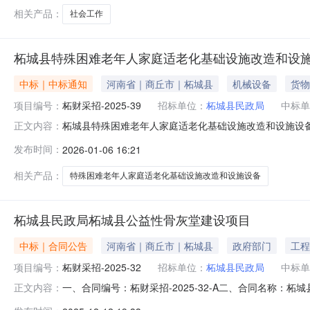
相关产品：
社会工作
柘城县特殊困难老年人家庭适老化基础设施改造和设施
中标｜中标通知
河南省｜商丘市｜柘城县
机械设备
货物
项目编号：
柘财采招-2025-39
招标单位：
柘城县民政局
中标单
柘城县特殊困难老年人家庭适老化基础设施改造和设施设
正文内容：
施改造和设施设备采购项目（二次）进行公开招标采购,
发布时间：
2026-01-06 16:21
项目（二次）2、招标编号：柘财采招-2025-393、资金
省政府采购网》、
相关产品：
特殊困难老年人家庭适老化基础设施改造和设施设备
柘城县民政局柘城县公益性骨灰堂建设项目
中标｜合同公告
河南省｜商丘市｜柘城县
政府部门
工程
项目编号：
柘财采招-2025-32
招标单位：
柘城县民政局
中标单
一、合同编号：柘财采招-2025-32-A二、合同名称：
正文内容：
建设项目五、合同主体1.采购人（甲方）：柘城县民政局地址