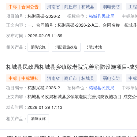
中标｜合同公告
河南省｜商丘市｜柘城县
弱电安防
工程
项目编号：
柘财采磋-2026-2
招标单位：
柘城县民政局
中标单
一、合同编号：柘财采磋-2026-2-A二、合同名称：柘
正文内容：
院完善消防设施项目五、合同主体1.采购人（甲方）：柘城
发布时间：
2026-02-05 11:59
司企业规模：小型地址：河南省安阳市林州市建筑总部大厦N00
相关产品：
消防设施
消防设施改造
消防水池
柘城县民政局柘城县乡镇敬老院完善消防设施项目-成
中标｜中标通知
河南省｜商丘市｜柘城县
弱电安防
中标
项目编号：
柘财采磋-2026-2
招标单位：
柘城县民政局
中标单
柘城县民政局柘城县乡镇敬老院完善消防设施项目-成交公告
正文内容：
完善消防设施项目3、采购方式：竞争性磋商4、采购公告发布
发布时间：
2026-01-29 17:13
信息E4114002441D10385001001竞争性磋商文
相关产品：
消防设施