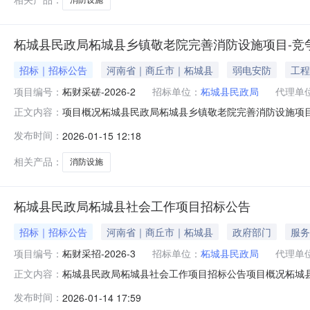
柘城县民政局柘城县乡镇敬老院完善消防设施项目-竞
招标｜招标公告
河南省｜商丘市｜柘城县
弱电安防
工程
项目编号：
柘财采磋-2026-2
招标单位：
柘城县民政局
代理单
项目概况柘城县民政局柘城县乡镇敬老院完善消防设施项目招
正文内容：
递交响应文件。一、项目基本情况1、项目编号：柘财采磋-
发布时间：
2026-01-15 12:18
2,583,177.30元最高限价：2583177.3元序号包号
相关产品：
消防设施
柘城县民政局柘城县社会工作项目招标公告
招标｜招标公告
河南省｜商丘市｜柘城县
政府部门
服务
项目编号：
柘财采招-2026-3
招标单位：
柘城县民政局
代理单
柘城县民政局柘城县社会工作项目招标公告项目概况柘城
正文内容：
（http://ggzyjy.shangqiu.gov.cn）获取
发布时间：
2026-01-14 17:59
城县民政局柘城县社会工作项目3、采购方式：公开招标4、预算金