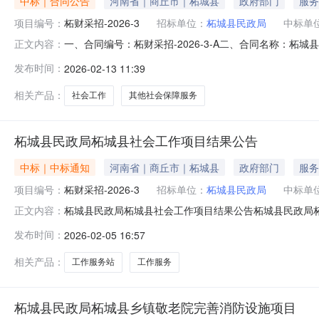
中标｜合同公告
河南省｜商丘市｜柘城县
政府部门
服务
项目编号：
柘财采招-2026-3
招标单位：
柘城县民政局
中标单
一、合同编号：柘财采招-2026-3-A二、合同名称：柘
正文内容：
体1.采购人（甲方）：柘城县民政局地址：柘城县凤凰街道
发布时间：
2026-02-13 11:39
型地址：郑州市金水区卫生路红旗路民福大厦2楼联系人：蔚乐
等
相关产品：
社会工作
其他社会保障服务
柘城县民政局柘城县社会工作项目结果公告
中标｜中标通知
河南省｜商丘市｜柘城县
政府部门
服务
项目编号：
柘财采招-2026-3
招标单位：
柘城县民政局
中标单
柘城县民政局柘城县社会工作项目结果公告柘城县民政局
正文内容：
开招标采购,现就本次招标的结果公告如下：一、项目概况1、
发布时间：
2026-02-05 16:57
来源：财政资金5、项目控制价：260.000000万元二
源交易中心
相关产品：
工作服务站
工作服务
柘城县民政局柘城县乡镇敬老院完善消防设施项目