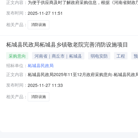
为便于供应商及时了解政府采购信息，根据《河南省财政厅关
正文内容：
采购意向公开如下：序号采购单位名称采购项目名称采购
发布时间：
2025-11-27 11:51
老院、岗王镇敬老院、洪恩乡敬老院、远襄镇敬老院、起台镇
步安排，具体采购项目情况
相关产品：
消防设施
柘城县民政局柘城县乡镇敬老院完善消防设施项目
采购意向
河南省｜商丘市｜柘城县
弱电安防
工程
预
招标单位：
柘城县民政局
柘城县民政局2025年11至12月政府采购意向-柘城
正文内容：
县民政局2025年11至12月政府采购意向采购单位：柘城
发布时间：
2025-11-27 11:33
采购需求概况：对李原乡敬老院、岗王镇敬老院、洪恩乡敬
开的采购意向是
相关产品：
消防设施