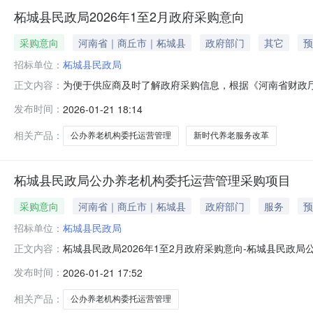
柘城县民政局2026年1至2月政府采购意向
采购意向
河南省｜商丘市｜柘城县
政府部门
其它
预
招标单位：
柘城县民政局
为便于供应商及时了解政府采购信息，根据《河南省财政厅关
正文内容：
意向公开如下：序号采购单位名称采购项目名称采购需求
发布时间：
2026-01-21 18:14
化新时代养老服务改革发展的实施意见，对县域所辖公办养老
关采购公告和采购文件为准
相关产品：
公办养老机构委托运营管理
新时代养老服务改革
柘城县民政局公办养老机构委托运营管理采购项目
采购意向
河南省｜商丘市｜柘城县
政府部门
服务
预
招标单位：
柘城县民政局
柘城县民政局2026年1至2月政府采购意向-柘城县民
正文内容：
民政局2026年1至2月政府采购意向采购单位：柘城县民政
发布时间：
2026-01-21 17:52
需求概况：落实上级关于深化新时代养老服务改革发展的实
作的初步安排，具
相关产品：
公办养老机构委托运营管理