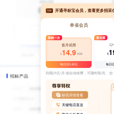
开通寻标宝会员，查看更多招采
VIP
单省会员
限购一次
最划算
1
首月试用
1
14.9
¥39
¥
¥
每日仅0.48元
每日仅
到期29元/月/省自动续费，可随时取消。
招标产品
标讯详情查看
关键电话直连