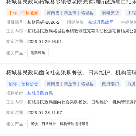
柘城县民政局柘城县乡镇敬老院完善消防设施项目结
中标｜中标通知
河南省｜商丘市｜柘城县
弱电安防
工程
项目编号：
柘财采磋-2026-2
招标单位：
柘城县民政局
中标单
柘城县民政局柘城县乡镇敬老院完善消防设施项目结果公
正文内容：
商采购,现就本次磋商采购结果公告如下：一、项目概况1、
发布时间：
2026-01-29 16:51
项目控制价：258.317730万元二、招标公告发布媒体
发布。三、磋商信
相关产品：
消防设施
柘城县民政局面向社会采购餐饮、日常维护、机构管
招标｜招标公告
河南省｜商丘市｜柘城县
政府部门
服务
招标单位：
柘城县民政局
柘城县民政局面向社会采购餐饮、日常维护、机构管理运
正文内容：
代理（含运营服务、民政社会服务质量提升等，具体以委
发布时间：
2026-01-28 11:57
全部招标工作完成招募主体：柘城县民政局二、代理机构
术能力及人员配备，近3年至少具备1项相关项目招
相关产品：
餐饮、日常维护、机构管理运行服务