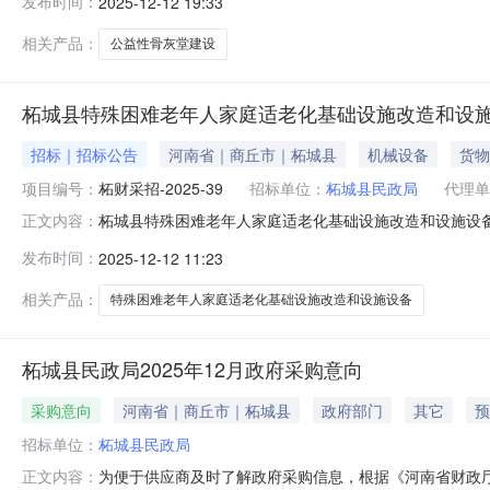
发布时间：
2025-12-12 19:33
址：安阳市联系人：肖天增联系方式：18530875111六
相关产品：
公益性骨灰堂建设
柘城县特殊困难老年人家庭适老化基础设施改造和设施
招标｜招标公告
河南省｜商丘市｜柘城县
机械设备
货物
项目编号：
柘财采招-2025-39
招标单位：
柘城县民政局
代理单
柘城县特殊困难老年人家庭适老化基础设施改造和设施设
正文内容：
准、资金已落实、具备招标条件、现采用公开招标方式进行采
发布时间：
2025-12-12 11:23
县特殊困难老年人家庭适老化基础设施改造和设施设备采购项目
（元）包最高限价（
相关产品：
特殊困难老年人家庭适老化基础设施改造和设施设备
柘城县民政局2025年12月政府采购意向
采购意向
河南省｜商丘市｜柘城县
政府部门
其它
预
招标单位：
柘城县民政局
为便于供应商及时了解政府采购信息，根据《河南省财政厅关
正文内容：