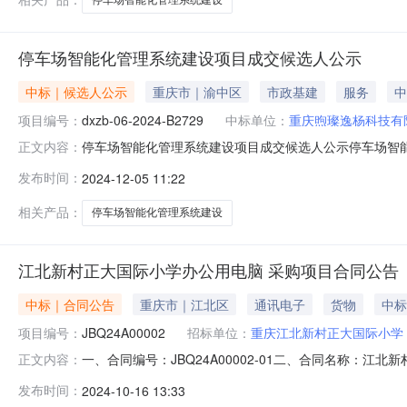
停车场智能化管理系统建设项目成交候选人公示
中标｜候选人公示
重庆市｜渝中区
市政基建
服务
中
项目编号：
dxzb-06-2024-B2729
中标单位：
重庆煦璨逸杨科技有
停车场智能化管理系统建设项目成交候选人公示停车场智能化管
正文内容：
应供应商递交的响应文件的评审，评审结果如下：（一）成交
发布时间：
2024-12-05 11:22
2.第二成交候选人（1）单位名称：重庆智熙科技发展有限公
价：
相关产品：
停车场智能化管理系统建设
江北新村正大国际小学办公用电脑 采购项目合同公告
中标｜合同公告
重庆市｜江北区
通讯电子
货物
中标
项目编号：
JBQ24A00002
招标单位：
重庆江北新村正大国际小学
一、合同编号：JBQ24A00002-01二、合同名称：
正文内容：
电脑采购项目五、合同主体采购人（甲方）：重庆江北新村正
发布时间：
2024-10-16 13:33
地址：重庆市沙坪坝区皂角树村谢家院子组2号1-62室联系方