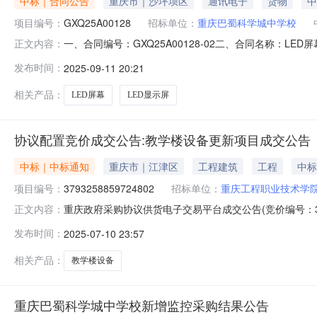
中标｜合同公告
重庆市｜沙坪坝区
通讯电子
货物
中
项目编号：
GXQ25A00128
招标单位：
重庆巴蜀科学城中学校
一、合同编号：GXQ25A00128-02二、合同名称：L
正文内容：
城中学校地址：重庆巴蜀科学城中学校联系方式：15086
发布时间：
2025-09-11 20:21
18623356767六、合同主要信息主要标的名称：蓝普规格
相关产品：
LED屏幕
LED显示屏
协议配置竞价成交公告:教学楼设备更新项目成交公告
中标｜中标通知
重庆市｜江津区
工程建筑
工程
中标
项目编号：
3793258859724802
招标单位：
重庆工程职业技术学
重庆政府采购协议供货电子交易平台成交公告(竞价编号：37
正文内容：
交结果公布如下：包号中标供应商中标金额(元)服务响应时间（小
发布时间：
2025-07-10 23:57
工程职业技术学院详细地址：重庆工程职业技术学院江津校区联
相关产品：
教学楼设备
重庆巴蜀科学城中学校新增监控采购结果公告