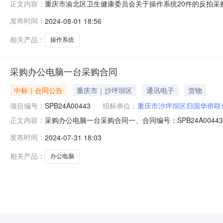
重庆市渝北区卫生健康委员会关于操作系统20件的反拍采购（
正文内容：
健康委员会关于操作系统20件的反拍采购项目编号：620240
发布时间：
2024-08-01 18:56
称：渝北区报价起止时间：2024-08-0109:00-202
相关产品：
操作系统
采购办公电脑一台采购合同
中标｜合同公告
重庆市｜沙坪坝区
通讯电子
货物
项目编号：
SPB24A00443
招标单位：
重庆市沙坪坝区归国华侨联
采购办公电脑一台采购合同一、合同编号：SPB24A004
正文内容：
主体采购人（甲方）：重庆市沙坪坝区归国华侨联合会地址
发布时间：
2024-07-31 18:03
树村谢家院子组2号1-62室联系方式：1862335676
相关产品：
办公电脑