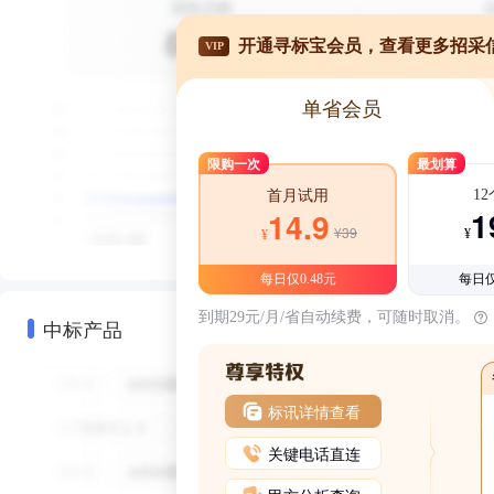
开通寻标宝会员，查看更多招采
VIP
单省会员
限购一次
最划算
1
首月试用
1
14.9
¥39
¥
¥
每日仅0.48元
每日仅
到期29元/月/省自动续费，可随时取消。
中标产品
标讯详情查看
关键电话直连