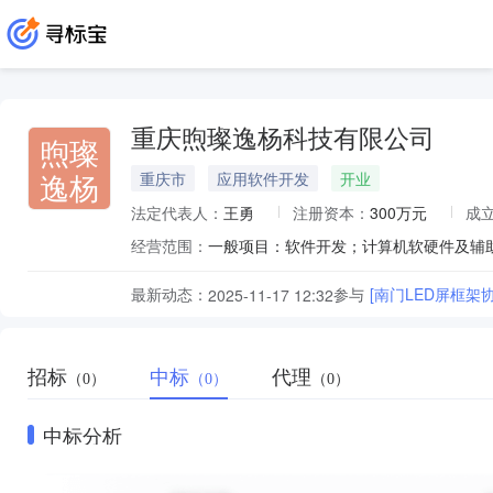
重庆煦璨逸杨科技有限公司
煦璨
逸杨
重庆市
应用软件开发
开业
法定代表人：
王勇
注册资本：
300万元
成
经营范围：
最新动态：
参与
[南门LED屏框架
2025-11-17 12:32
招标
中标
代理
（0）
（0）
（0）
中标分析