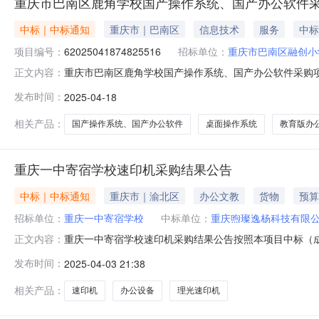
重庆市巴南区鹿角学校国产操作系统、国产办公软件
中标｜中标通知
重庆市｜巴南区
信息技术
服务
中标
项目编号：
62025041874825516
招标单位：
重庆市巴南区融创小
重庆市巴南区鹿角学校国产操作系统、国产办公软件采购项目竞
正文内容：
束，现将采购结果公示如下：一、项目信息项目名称：重庆市
发布时间：
2025-04-18
话：18223308434项目所在行政区划编码：500113项目所在
相关产品：
国产操作系统、国产办公软件
桌面操作系统
教育版办
重庆一中寄宿学校速印机采购结果公告
中标｜中标通知
重庆市｜渝北区
办公文教
货物
预算
招标单位：
重庆一中寄宿学校
中标单位：
重庆煦璨逸杨科技有限
重庆一中寄宿学校速印机采购结果公告按照本项目中标（成交
正文内容：
光速印机中标（成交）型号：DD5452C限价(单价):57,0
发布时间：
2025-04-03 21:38
允许最大成交供应商数量：1采购结果：中标（成交）中标（成
相关产品：
速印机
办公设备
理光速印机