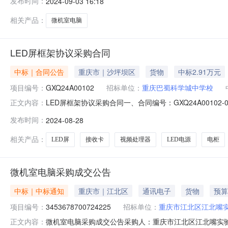
发布时间：
2024-09-03 16:18
2号1-62室联系方式：18623356767六、合同主要信
相关产品：
微机室电脑
LED屏框架协议采购合同
中标｜合同公告
重庆市｜沙坪坝区
货物
中标2.91万元
项目编号：
GXQ24A00102
招标单位：
重庆巴蜀科学城中学校
LED屏框架协议采购合同一、合同编号：GXQ24A0010
正文内容：
方）：重庆巴蜀科学城中学校地址：重庆巴蜀科学城中学校联
发布时间：
2024-08-28
62室联系方式：18623356767六、合同主要信息主要标
相关产品：
LED屏
接收卡
视频处理器
LED电源
电柜
微机室电脑采购成交公告
中标｜中标通知
重庆市｜江北区
通讯电子
货物
预算
项目编号：
3453678700724225
招标单位：
重庆市江北区江北嘴
微机室电脑采购成交公告采购人：重庆市江北区江北嘴实验学校
正文内容：