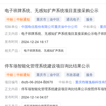
电子班牌系统、无感知扩声系统项目直接采购公示
中标｜中标通知
重庆市｜渝中区
通讯电子
服务
招标单位：
中国电信股份有限公司重庆渝中分公司
中标单位：
重
电子班牌系统、无感知扩声系统项目直接采购公示电子班
正文内容：
取直接采购，现进行公示。一、采购内容电子班牌系统、无
发布时间：
2024-12-24 16:17
采购供应商重庆煦璨逸杨科技有限公司。四、公示媒介和期限本公示仅
相关产品：
电子班牌系统、无感知扩声系统
停车场智能化管理系统建设项目询比结果公示
中标｜中标通知
重庆市｜渝中区
市政基建
服务
项目编号：
dxzb-06-2024-B2670
中标单位：
重庆煦璨逸杨科技有
停车场智能化管理系统建设项目询比结果公示按照停车场智能化
正文内容：
交供应商名称1重庆煦璨逸杨科技有限公司采购代理机构：鼎
发布时间：
2024-12-14 04:07
果公示按照停车场智能化管理系统建设项目（项目编号：dxz
相关产品：
停车场智能化管理系统建设