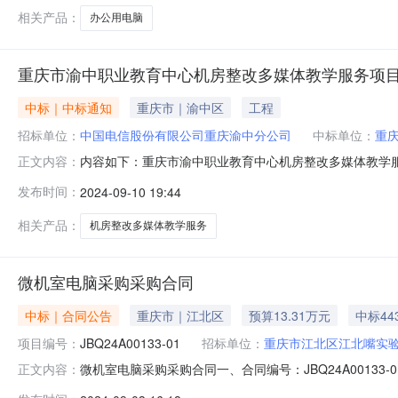
相关产品：
办公用电脑
重庆市渝中职业教育中心机房整改多媒体教学服务项
中标｜中标通知
重庆市｜渝中区
工程
招标单位：
中国电信股份有限公司重庆渝中分公司
中标单位：
重
内容如下：重庆市渝中职业教育中心机房整改多媒体教学
正文内容：
分公司，项目资金已落实，现已具备采购条件，拟采取单
发布时间：
2024-09-10 19:44
因非工程建设项目的货物或服务，涉及企业秘密等其他不
电信阳光采购网（https://caigou.
相关产品：
机房整改多媒体教学服务
微机室电脑采购采购合同
中标｜合同公告
重庆市｜江北区
预算13.31万元
中标44
项目编号：
JBQ24A00133-01
招标单位：
重庆市江北区江北嘴实
微机室电脑采购采购合同一、合同编号：JBQ24A0013
正文内容：
购人（甲方）：重庆市江北区江北嘴实验学校地址：重庆市江