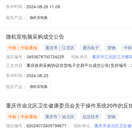
购协议供货电子交易平台的定标原则，并经采购人确认，现
发布时间：
2024-08-26 11:08
￥133,140.0012024/08/2314:15:45配
相关产品：
微机室电脑
微机室电脑采购成交公告
中标｜中标通知
重庆市｜江北区
通讯电子
货物
中标
项目编号：
3453678700724225
招标单位：
重庆市江北区江北嘴
重庆政府采购协议供货电子交易平台成交公告(竞价编号：34
正文内容：
交结果公布如下：包号中标供应商中标金额(元)服务响应时间（小
发布时间：
2024-08-23
市江北区江北嘴实验学校详细地址：重庆市江北区联系人：杨震
相关产品：
微机室电脑
重庆市渝北区卫生健康委员会关于操作系统20件的反
中标｜中标通知
重庆市｜渝北区
信息技术
货物
项目编号：
62024072605799677
招标单位：
重庆市渝北区卫生健