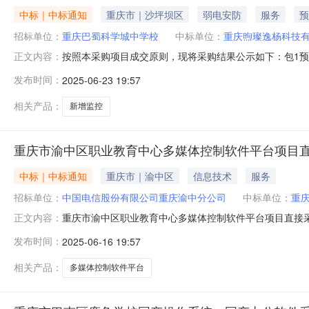
中标｜中标通知
重庆市｜沙坪坝区
弱电安防
服务
预
招标单位：
重庆巴蜀科学城中学校
中标单位：
重庆煦璨逸杨科技
按照本采购项目成交原则，现将采购结果公示如下：包1预算
正文内容：
文件采购人预算(单价):￥290,000.00数量:1(批)小
发布时间：
2025-06-23 19:57
煦璨逸杨科技有限公司报价时间：2025-06-2009:35:
相关产品：
新增监控
重庆市渝中区职业教育中心多媒体控制软件平台项目
中标｜中标通知
重庆市｜渝中区
信息技术
服务
招标单位：
中国电信股份有限公司重庆渝中分公司
中标单位：
重
重庆市渝中区职业教育中心多媒体控制软件平台项目直接
正文内容：
落实，现已具备采购条件，拟采取直接采购，现进行公示
发布时间：
2025-06-16 19:57
目，且有效供应商有且仅有1家。三、直接采购供应商重庆煦璨逸杨科
发布，其他媒
相关产品：
多媒体控制软件平台