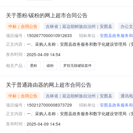
关于墨粉/碳粉的网上超市合同公告
中标｜合同公告
吉林省｜延边朝鲜族自治州｜安图县
办公文
项目编号：
1502677000010912633
招标单位：
安图县政务服务和
一、采购人名称：安图县政务服务和数字化建设管理局（
正文内容：
建设管理局（安图县软环境建设办公室）网上超市项目四、采购项目
发布时间：
2025-04-09 14:54
位数量单价(元)总价(元)1得力XT67C墨粉(青色)(个)得力/deliX
相关产品：
墨粉
碳粉
罗技无线键鼠套件
关于普通路由器的网上超市合同公告
中标｜合同公告
吉林省｜延边朝鲜族自治州｜安图县
通讯电
项目编号：
1502127000008373729
招标单位：
安图县政务服务和
一、采购人名称：安图县政务服务和数字化建设管理局（
正文内容：
化建设管理局（安图县软环境建设办公室）网上超市项目四、采购项
发布时间：
2025-04-09 14:54
单位数量单价(元)总价(元)1锐捷（Ruijie）无线路由器千兆RG-E