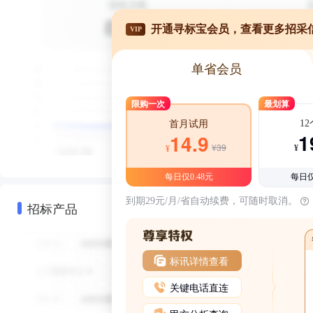
开通寻标宝会员，查看更多招采
VIP
单省会员
限购一次
最划算
1
首月试用
1
14.9
¥39
¥
¥
每日仅0.48元
每日仅
到期29元/月/省自动续费，可随时取消。
招标产品
标讯详情查看
关键电话直连