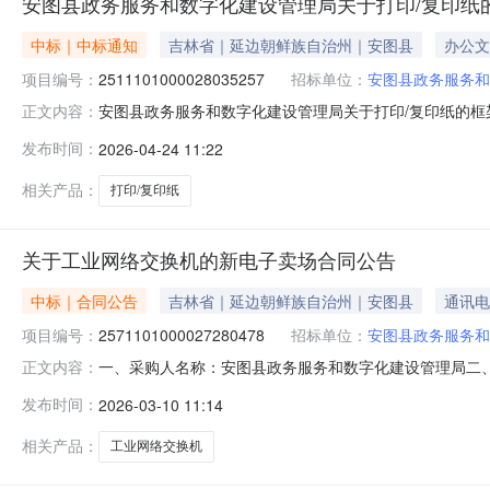
安图县政务服务和数字化建设管理局关于打印/复印纸
中标｜中标通知
吉林省｜延边朝鲜族自治州｜安图县
办公文
项目编号：
2511101000028035257
招标单位：
安图县政务服务和
安图县政务服务和数字化建设管理局关于打印/复印纸的框架协
正文内容：
图县政务服务和数字化建设管理局关于打印/复印纸的框架协议采
发布时间：
2026-04-24 11:22
（元）:预算总额（元）:项目所在行政区划编码:22242
相关产品：
打印/复印纸
关于工业网络交换机的新电子卖场合同公告
中标｜合同公告
吉林省｜延边朝鲜族自治州｜安图县
通讯电
项目编号：
2571101000027280478
招标单位：
安图县政务服务和
一、采购人名称：安图县政务服务和数字化建设管理局二
正文内容：
购项目编号：2571101000027280478五、合同编号：1
发布时间：
2026-03-10 11:14
网络交换机锐捷/ruijieRG-NBS3100-24GT4SFP
相关产品：
工业网络交换机