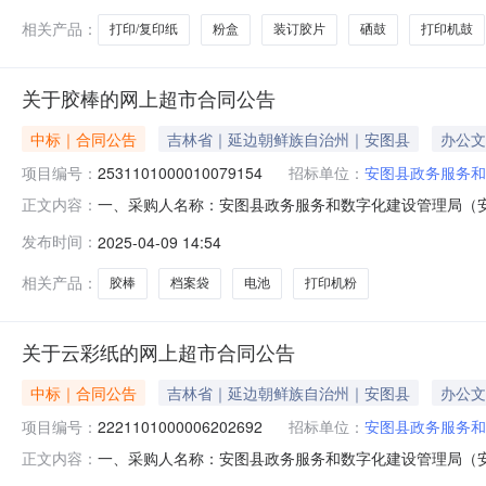
相关产品：
打印/复印纸
粉盒
装订胶片
硒鼓
打印机鼓
关于胶棒的网上超市合同公告
中标｜合同公告
吉林省｜延边朝鲜族自治州｜安图县
办公文
项目编号：
2531101000010079154
招标单位：
安图县政务服务和
一、采购人名称：安图县政务服务和数字化建设管理局（
正文内容：
和数字化建设管理局（安图县软环境建设办公室）网上超市项目四、
发布时间：
2025-04-09 14:54
格型号单位数量单价(元)总价(元)1晨光MG7103晨光/M&GMG
相关产品：
胶棒
档案袋
电池
打印机粉
关于云彩纸的网上超市合同公告
中标｜合同公告
吉林省｜延边朝鲜族自治州｜安图县
办公文
项目编号：
2221101000006202692
招标单位：
安图县政务服务和
一、采购人名称：安图县政务服务和数字化建设管理局（
正文内容：
字化建设管理局（安图县软环境建设办公室）网上超市项目四、采购