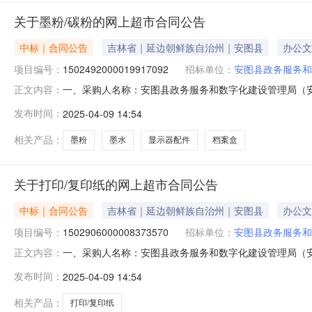
关于墨粉/碳粉的网上超市合同公告
中标｜合同公告
吉林省｜延边朝鲜族自治州｜安图县
办公文
项目编号：
1502492000019917092
招标单位：
安图县政务服务和
一、采购人名称：安图县政务服务和数字化建设管理局（
正文内容：
字化建设管理局（安图县软环境建设办公室）网上超市项目四、采购
发布时间：
2025-04-09 14:54
型号单位数量单价(元)总价(元)1爱普生T672BK爱普生T672B
相关产品：
墨粉
墨水
显示器配件
档案盒
关于打印/复印纸的网上超市合同公告
中标｜合同公告
吉林省｜延边朝鲜族自治州｜安图县
办公文
项目编号：
1502906000008373570
招标单位：
安图县政务服务和
一、采购人名称：安图县政务服务和数字化建设管理局（
正文内容：
管理局（安图县软环境建设办公室）网上超市项目四、采购项目编号
发布时间：
2025-04-09 14:54
量单价(元)总价(元)1一品绿80克A4500张/包亚太森博
相关产品：
打印/复印纸