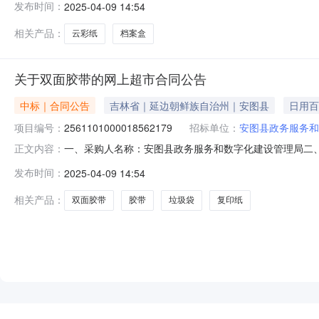
发布时间：
2025-04-09 14:54
型号单位数量单价(元)总价(元)1金值彩纸A4金值JK9022包
相关产品：
云彩纸
档案盒
关于双面胶带的网上超市合同公告
中标｜合同公告
吉林省｜延边朝鲜族自治州｜安图县
日用百
项目编号：
2561101000018562179
招标单位：
安图县政务服务和
一、采购人名称：安图县政务服务和数字化建设管理局二
正文内容：
项目编号：2561101000018562179五、合同编号：11
发布时间：
2025-04-09 14:54
泡胶得力/deliJL114卷5.006302柯尼卡美能达TN223K粉
相关产品：
双面胶带
胶带
垃圾袋
复印纸
NEW
HOT
5折起