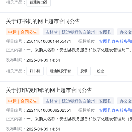
相关产品：
普通路由器
关于订书机的网上超市合同公告
中标｜合同公告
吉林省｜延边朝鲜族自治州｜安图县
办公文
项目编号：
2561101000014455471
招标单位：
安图县政务服务和
一、采购人名称：安图县政务服务和数字化建设管理局二
正文内容：
项目编号：2561101000014455471五、合同编号：1
发布时间：
2025-04-09 14:54
50页晨光/M&GABS92897个3.0028842海斯迪克海斯迪克H
相关产品：
订书机
耐油橡胶手套
胶带
粉盒
关于打印/复印纸的网上超市合同公告
中标｜合同公告
吉林省｜延边朝鲜族自治州｜安图县
办公文
项目编号：
2221101000006202551
招标单位：
安图县政务服务和
一、采购人名称：安图县政务服务和数字化建设管理局（
正文内容：
字化建设管理局（安图县软环境建设办公室）网上超市项目四、采购
发布时间：
2025-04-09 14:54
型号单位数量单价(元)总价(元)1亚太森博拷贝可乐A370g打印/