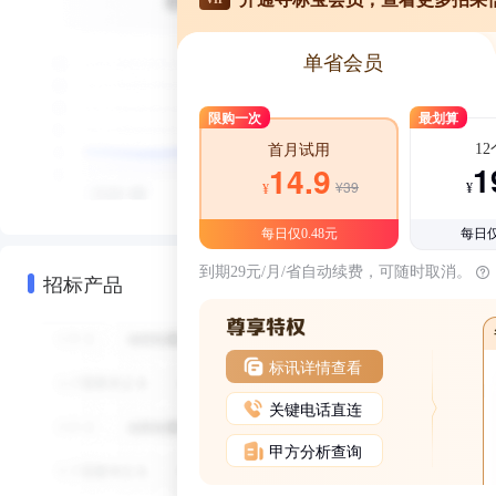
单省会员
限购一次
最划算
1
首月试用
1
14.9
¥39
¥
¥
每日仅0.48元
每日仅
到期29元/月/省自动续费，可随时取消。
招标产品
标讯详情查看
关键电话直连
甲方分析查询