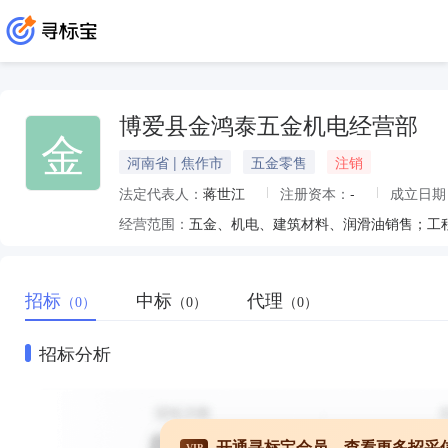
博爱县金鸿泰五金机电经营部
金
河南省 | 焦作市
五金零售
注销
法定代表人：
蒋世江
注册资本：
-
成立日期
经营范围：
五金、机电、建筑材料、润滑油销售；工
招标
中标
代理
（0）
（0）
（0）
招标分析
开通寻标宝会员，查看更多招采
VIP