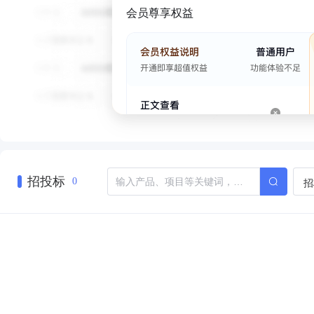
会员尊享权益
招投标
招
0