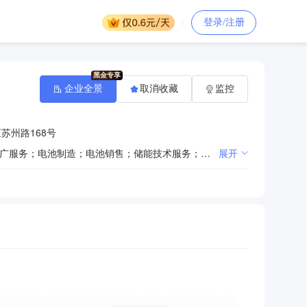
登录/注册
企业全景
取消收藏
监控
苏州路168号
一般项目：电子专用材料研发；电子专用材料制造；电子专用材料销售；新材料技术研发；新材料技术推广服务；电池制造；电池销售；储能技术服务；技术服务、技术开发、技术咨询、技术交流、技术转让、技术推广；新能源汽车废旧动力蓄电池回收及梯次利用（不含危险废物经营）；基础化学原料制造（不含危险化学品等许可类化学品的制造）；化工产品生产（不含许可类化工产品）；化工产品销售（不含许可类化工产品）；常用有色金属冶炼；高纯元素及化合物销售；技术进出口；货物进出口；供应链管理服务（除许可业务外，可自主依法经营法律法规非禁止或限制的项目）许可项目：新化学物质进口；危险废物经营（依法须经批准的项目，经相关部门批准后方可开展经营活动，具体经营项目以相关部门批准文件或许可证件为准）
展开