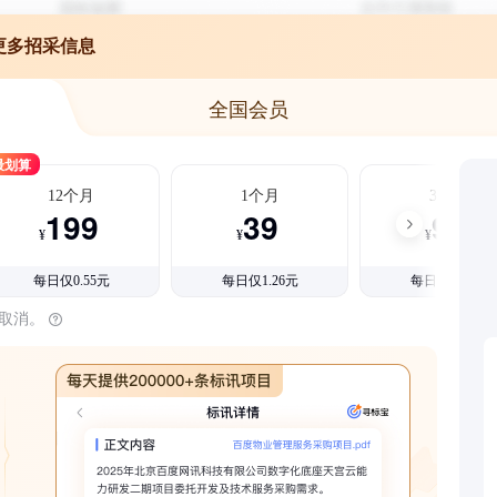
更多招采信息
全国会员
最划算
12个月
1个月
3个月
199
39
99
¥
¥
¥
每日仅0.55元
每日仅1.26元
每日仅1.08元
时取消。