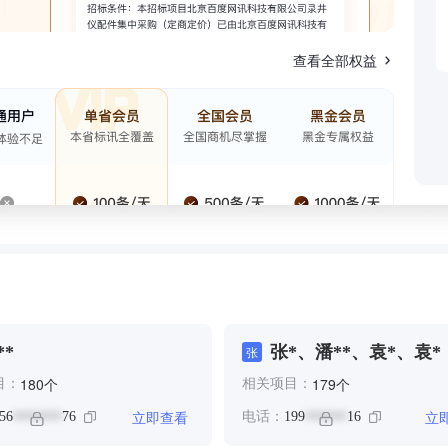
查看全部权益
**
张*、潘**、袁*、袁*
张
个
个
180
179
目：
相关项目：
立即查看
立
56
76
电话：
199
16
*******
******