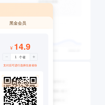
黑金会员
14.9
¥
支付后可进行选择生效省份