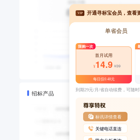
开通寻标宝会员，查看
VIP
单省会员
限购一次
首月试用
14.9
¥39
¥
每日仅0.48元
到期29元/月/省自动续费，可随
招标产品
标讯详情查看
关键电话直连