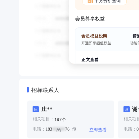
甲方分析查询
会员尊享权益
招标联系人
庄**
谢
庄
谢
个
197
相关项目：
相关项
立即查看
电话：
183
76
电话：
0
******