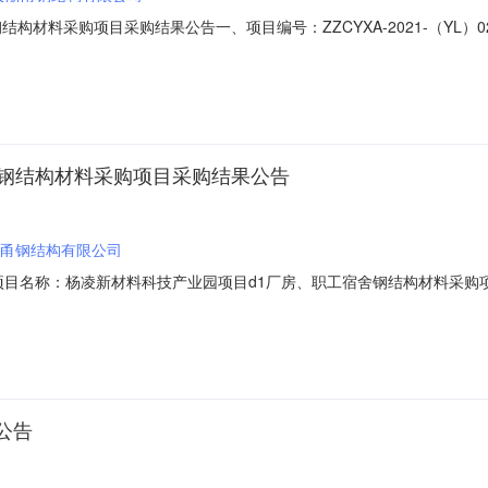
构材料采购项目采购结果公告一、项目编号：ZZCYXA-2021-（YL）
标段）四、采购结果：成交结果：成交投标人名称：西安浙甬钢结构有限
名称专家采购人代表杨凌新材料科技产业园项目D1厂房、职工宿舍钢结构
舍钢结构材料采购项目采购结果公告
甬钢结构有限公司
020-1二、项目名称：杨凌新材料科技产业园项目d1厂房、职工宿舍钢结构材
址：西安市鄠邑区沣京工业园沣五路8号成交金额：******元五、磋商
林、周艳娥高军明六、代理服务费收费标准及金额招标代理服务费的计算
公告