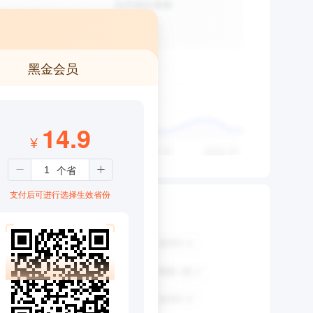
黑金会员
14.9
¥
支付后可进行选择生效省份