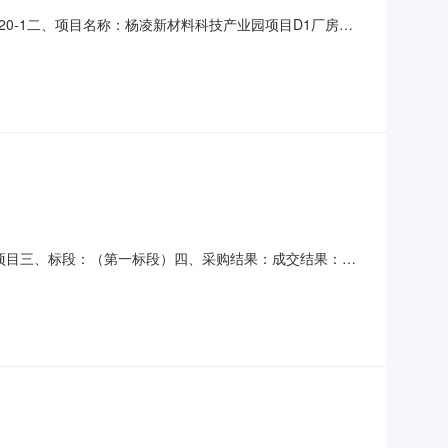
020-1二、项目名称：杨凌新材料科技产业园项目D1厂房、
公司投标人地址：西安市鄠邑区沣京工业园沣五路8号成交
材料采购项目张建林、周艳娥高军明六、代理服务费收费标准及
料采购项目三、标段：（第一标段）四、采购结果：成交结果：成
小组名单：项目名称专家采购人代表杨凌新材料科技产业园项
方法：以中标金额为基数，参照国家发展改革委员会办公厅颁