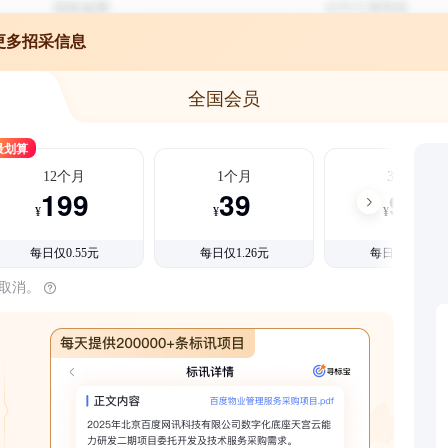
更多招采信息
全国会员
最划算
12个月
1个月
3个月
199
39
99
¥
¥
¥
每日仅0.55元
每日仅1.26元
每日仅1.08元
时取消。