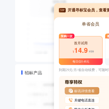
开通寻标宝会员，查看
VIP
单省会员
限购一次
首月试用
14.9
¥39
¥
每日仅0.48元
到期29元/月/省自动续费，可随
招标产品
标讯详情查看
关键电话直连